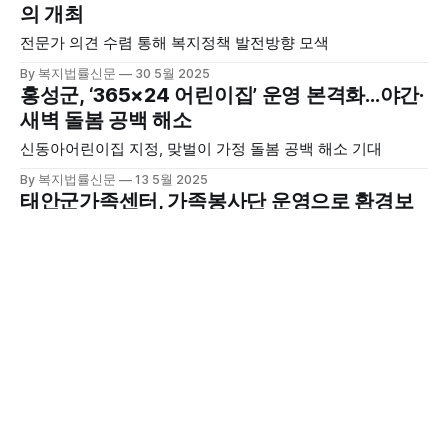
의 개최
전문가 의견 수렴 통해 복지정책 발전방향 모색
By 복지법률신문
30 5월 2025
홍성군, ‘365×24 어린이집’ 운영 본격화…야간·
새벽 돌봄 공백 해소
신동아어린이집 지정, 맞벌이 가정 돌봄 공백 해소 기대
By 복지법률신문
13 5월 2025
태안군가족센터, 가족봉사단 운영으로 환경보
호와 가족 유대 ‘두 마리 토끼’
총 16가족 참여…플로깅·비치코밍 등 지역사회 봉사활동 활발
By 복지법률신문
12 5월 2025
태안군, 통합돌봄 시범사업 선정…보편적 돌봄
체계 본격 구축
보건복지부 ‘2025년 통합지원 기술지원형 시범사업’ 공모 최
종 선정
By 복지법률신문
12 5월 2025
고대면 지역사회보장협의체, 가정의 달 맞아 따