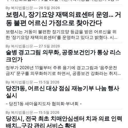
연장에서 창립총회 및 발대식을 개최하고 공식 출범했다. 이날
By 복지법률신문
28 5월 2026
행사에는 서산시 관내 주·야간보호기관 관계자와 종사자, 유관
보령시, 장기요양 재택의료센터 운영... 거
기관 내빈 등 약 100여명이 참석했으며, 서산시청 관계자, 서
동 불편 어르신 가정으로 찾아간다
산시노인복지시설협회, 서산시재가복지협회, 서산시사회복지
사협회 등 지역 노인복지 관련 기관 관계자들이 함께해 협회
보령시는 거동이 불편한 장기요양 등급을 받은 어르신을 위
출범을 축하했다. 서산시노인주야간보호협회는 서산시 소재
한 ‘장기요양 재택의료센터’를 운영하고 있다고 밝혔다. 시
는 지난 3월 대천중앙병원, 천진한의원과 운영협약을 체결하
By 복지법률신문
27 5월 2026
고 본격적인 서비스 제공에 나서고 있다. 재택의료센터
술병 경고그림 의무화, 공중보건인가 통상 리스
는 (한)의사가 거동 불편으로 의료기관 이용이 어렵다고 판단
크인가
한 장기요양 등급자를 대상으로, (한)의사·간호사·사회복지사
로 구성된 다학제 팀이 직접 가정을 방문해 건강관리서비스
정부가 2026년 11월부터 주류 용기에 경고그림과 ‘음주운전
를 제공하는
금지’ 문구를 의무화하기로 하면서, 공중보건 강화라는 취지와
별개로 산업·통상 측면의 파장이 주목되고 있다. 특히 이번 제
By 복지법률신문
15 5월 2026
도는 국제 통상 규범, 영세업체 부담, 소비자 선택권 등 다양한
당진1동, 어르신 대상 점심 재능기부 나눔 행사
쟁점을 동시에 내포하고 있어 균형 잡힌 접근이 필요하다는 지
실시
적이 나온다. 우선, 국제 통상 마찰 가능성이 주요 변수로
- 당진1동 새마을지도자 협의회·부녀회 -
By 복지법률신문
15 5월 2026
당진시, 전국 최초 치매안심센터 치과 의료 인력
배치…구강 관리 서비스 확대