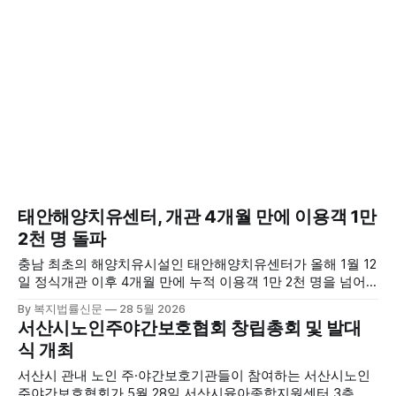
태안해양치유센터, 개관 4개월 만에 이용객 1만
2천 명 돌파
충남 최초의 해양치유시설인 태안해양치유센터가 올해 1월 12
일 정식개관 이후 4개월 만에 누적 이용객 1만 2천 명을 넘어
섰다. 군에 따르면, 태안해양치유센터는 태안만의 독보적인 해
By 복지법률신문
28 5월 2026
양자원을 활용한 맞춤형 프로그램과 차별화된 웰니스 콘텐츠
서산시노인주야간보호협회 창립총회 및 발대
를 선보이며 관광객과 군민의 발길을 끌고 있다. 센터는 염지
식 개최
하수, 피트 등 태안의 청정 해양자원을 활용해 몸과 마음의 회
복을 돕는 다양한 프로그램을 운영하고
서산시 관내 노인 주·야간보호기관들이 참여하는 서산시노인
주야간보호협회가 5월 28일 서산시육아종합지원센터 3층 공