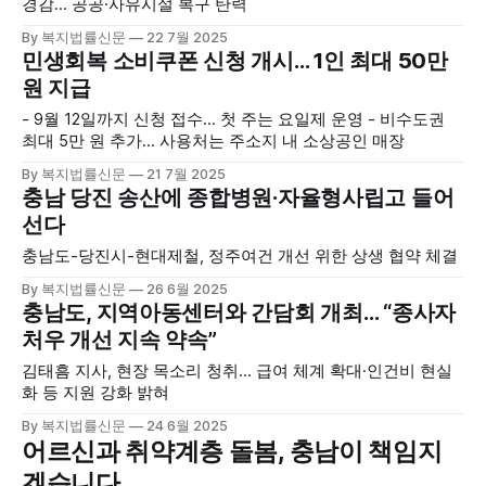
경감… 공공·사유시설 복구 탄력
By 복지법률신문
22 7월 2025
민생회복 소비쿠폰 신청 개시… 1인 최대 50만
원 지급
- 9월 12일까지 신청 접수… 첫 주는 요일제 운영 - 비수도권
최대 5만 원 추가… 사용처는 주소지 내 소상공인 매장
By 복지법률신문
21 7월 2025
충남 당진 송산에 종합병원·자율형사립고 들어
선다
충남도-당진시-현대제철, 정주여건 개선 위한 상생 협약 체결
By 복지법률신문
26 6월 2025
충남도, 지역아동센터와 간담회 개최… “종사자
처우 개선 지속 약속”
김태흠 지사, 현장 목소리 청취… 급여 체계 확대·인건비 현실
화 등 지원 강화 밝혀
By 복지법률신문
24 6월 2025
어르신과 취약계층 돌봄, 충남이 책임지
겠습니다