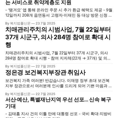
는 서비스로 취약계층도 지원
- ‘땡겨요’ 앱 통해 온라인 주문 시 추가 환급 혜택도 제공 - 9월
12일까지 208개 읍면동서 고령자·이재민 등 대상 방문 신청 지
원
By 복지법률신문
23 7월 2025
치매관리주치의 시범사업, 7월 22일부터
37개 시군구, 의사 284명 참여로 확대 시
행
치매관리주치의 시범사업, 7월 22일부터 37개 시군구, 의사
284명 참여로 확대 시행 - 참여 지자체(22개 → 37개) 및 의사
(219명→284명) 추가 선정 -
By 복지법률신문
22 7월 2025
정은경 보건복지부장관 취임사
보건복지 가족 여러분! 반갑습니다. 이재명 정부 초대 보건복
지부 장관으로서 여러분께 인사를 드리게 되어 기쁜 마음과 동
시에 사명감과 무거운 책임감을 느낍니다. 여러분은 그동안
By 복지법률신문
22 7월 2025
모든 국민의 건강과 복지 지킴이 역할을 성실히 수행해 오셨습
서산·예산, 특별재난지역 우선 선포… 신속 복구
니다. 특히, 코로나19와 의정갈등 대응을 비롯하여 계속되는
기대
어려운 환경 속에서도 국민 삶의 질 향상을 위해, 맡은 바 책임
을 다해오신 것을
- 김태흠 지사 건의 이틀 만에 대통령 선포 - 국비 확대·지방비