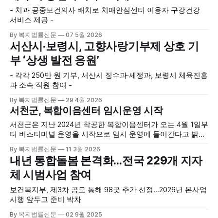
- 치과 공중보건의사 배치로 치매안심센터 이용자 구강건강
서비스 제공 -
By 복지법률신문
07 5월 2026
서산시·보령시, 고향사랑기부제 상호 기
부 ‘상생 발전 응원’
- 각각 250만 원 기부, 서산시 징수과·세정과, 보령시 체육진흥
과 소속 직원 참여 -
By 복지법률신문
29 4월 2026
서천군, 복합이음센터 임시운영 시작
서천군은 지난 2024년 착공한 복합이음센터가 오는 4월 1일부
터 버스터미널 운영을 시작으로 임시 운영에 들어간다고 밝혔
다. 국토교통부 도시재생 공모사업으로 추진된 복합이음센터
By 복지법률신문
11 3월 2026
는 기존 노후화된 서천 버스터미널 자리에 총사업비 110억원
내년 통합돌봄 본격화…전국 229개 지자
을 투입해 연면적 3,417㎡에 지하 1층, 지상 4층 규모로 조성
체 시범사업 참여
된 복합문화공간이다. 주요 시설로는 1층에 버스터미널과 상
생마켓이 들어서고, 2층에는 독서문화공간과 작은영화관이 마
보건복지부, 제3차 공모 통해 98곳 추가 선정…2026년 본사업
련됐다. 3층에는
시행 앞두고 준비 박차
By 복지법률신문
02 9월 2025