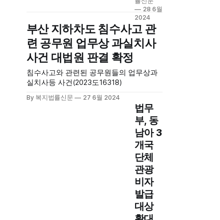
률신문
종 신설,
28 6월
2년 간
2024
부산 지하차도 침수사고 관
시범운
영. 국내
련 공무원 업무상 과실치사
체류 동
사건 대법원 판결 확정
포의 요
양보호
침수사고와 관련된 공무원들의 업무상과
사 자격
실치사등 사건(2023도16318)
취득 장
려. 내국
By 복지법률신문
27 6월 2024
인 처우
법무
개선을
부, 동
위한 요
남아 3
양보호
개국
사 승급
제 운영
단체
등 지속
관광
추진.
비자
발급
대상
확대