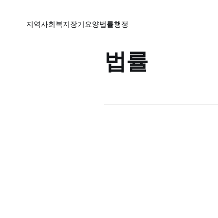
지역
사회복지
장기요양
법률
행정
법률