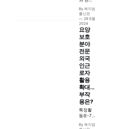
와 현장
관계자
By 복지법
가 함께
률신문
만드는
28 6월
한눈에
2024
이해되
요양
는 법령
보호
정보
분야
전문
외국
인근
로자
활용
확대...
부작
용은?
특정활
동(E-7)
‘요양보
By 복지법
호사’ 직