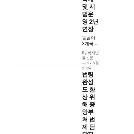
및 시
범운
영 2년
연장
동남아
3개국
단체관
By 복지법
광 비자
률신문
제도 대
27 6월
상 확대
2024
후 단체
법령
관광객 2
완성
배 증가.
도 향
시범운
상 위
영 기간
2년 연장
해 중
및 이탈
앙부
자 현황
처 법
모니터
제 담
링하여
지속 실