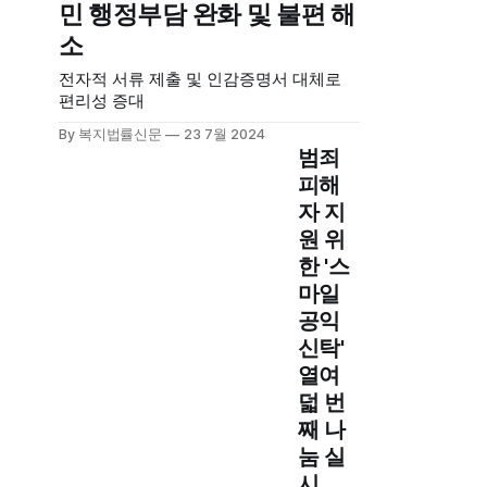
민 행정부담 완화 및 불편 해
소
전자적 서류 제출 및 인감증명서 대체로
편리성 증대
By 복지법률신문
23 7월 2024
범죄
피해
자 지
원 위
한 '스
마일
공익
신탁'
열여
덟 번
째 나
눔 실
시