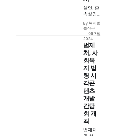
살인, 존
속살인,
성폭행
By 복지법
등으로
률신문
고통받
09 7월
는 범죄
2024
피해자
법제
와 유가
처, 사
족에게
회복
1,700만
지 법
원 지원
령 시
각콘
텐츠
개발
간담
회 개
최
법제처