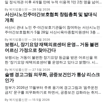
일 정식개관 이후 4개월 만에 누적 이용객 1만 2천 명을 넘어
섰다. 군에 따르면, 태안해양치유센터는 태안만의 독보적인 해
By 복지법률신문
28 5월 2026
양자원을 활용한 맞춤형 프로그램과 차별화된 웰니스 콘텐츠
서산시노인주야간보호협회 창립총회 및 발대식
를 선보이며 관광객과 군민의 발길을 끌고 있다. 센터는 염지
개최
하수, 피트 등 태안의 청정 해양자원을 활용해 몸과 마음의 회
복을 돕는 다양한 프로그램을 운영하고
서산시 관내 노인 주·야간보호기관들이 참여하는 서산시노인
주야간보호협회가 5월 28일 서산시육아종합지원센터 3층 공
연장에서 창립총회 및 발대식을 개최하고 공식 출범했다. 이날
By 복지법률신문
28 5월 2026
행사에는 서산시 관내 주·야간보호기관 관계자와 종사자, 유관
보령시, 장기요양 재택의료센터 운영... 거동 불편
기관 내빈 등 약 100여명이 참석했으며, 서산시청 관계자, 서
어르신 가정으로 찾아간다
산시노인복지시설협회, 서산시재가복지협회, 서산시사회복지
사협회 등 지역 노인복지 관련 기관 관계자들이 함께해 협회
보령시는 거동이 불편한 장기요양 등급을 받은 어르신을 위
출범을 축하했다. 서산시노인주야간보호협회는 서산시 소재
한 ‘장기요양 재택의료센터’를 운영하고 있다고 밝혔다. 시
는 지난 3월 대천중앙병원, 천진한의원과 운영협약을 체결하
By 복지법률신문
27 5월 2026
고 본격적인 서비스 제공에 나서고 있다. 재택의료센터
술병 경고그림 의무화, 공중보건인가 통상 리스크
는 (한)의사가 거동 불편으로 의료기관 이용이 어렵다고 판단
인가
한 장기요양 등급자를 대상으로, (한)의사·간호사·사회복지사
로 구성된 다학제 팀이 직접 가정을 방문해 건강관리서비스
정부가 2026년 11월부터 주류 용기에 경고그림과 ‘음주운전
를 제공하는
금지’ 문구를 의무화하기로 하면서, 공중보건 강화라는 취지와
별개로 산업·통상 측면의 파장이 주목되고 있다. 특히 이번 제
By 복지법률신문
15 5월 2026
도는 국제 통상 규범, 영세업체 부담, 소비자 선택권 등 다양한
쟁점을 동시에 내포하고 있어 균형 잡힌 접근이 필요하다는 지