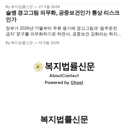
는 지난 3월 대천중앙병원, 천진한의원과 운영협약을 체결하
By 복지법률신문
27 5월 2026
고 본격적인 서비스 제공에 나서고 있다. 재택의료센터
술병 경고그림 의무화, 공중보건인가 통상 리스크
는 (한)의사가 거동 불편으로 의료기관 이용이 어렵다고 판단
인가
한 장기요양 등급자를 대상으로, (한)의사·간호사·사회복지사
로 구성된 다학제 팀이 직접 가정을 방문해 건강관리서비스
정부가 2026년 11월부터 주류 용기에 경고그림과 ‘음주운전
를 제공하는
금지’ 문구를 의무화하기로 하면서, 공중보건 강화라는 취지와
별개로 산업·통상 측면의 파장이 주목되고 있다. 특히 이번 제
By 복지법률신문
15 5월 2026
도는 국제 통상 규범, 영세업체 부담, 소비자 선택권 등 다양한
쟁점을 동시에 내포하고 있어 균형 잡힌 접근이 필요하다는 지
적이 나온다. 우선, 국제 통상 마찰 가능성이 주요 변수로
About
Contact
Powered by
Ghost
복지법률신문