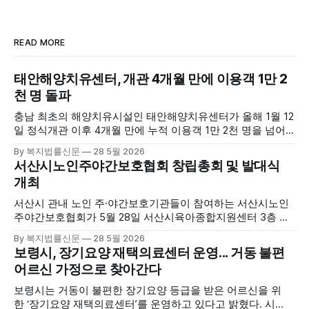
READ MORE
태안해양치유센터, 개관 4개월 만에 이용객 1만 2
천 명 돌파
충남 최초의 해양치유시설인 태안해양치유센터가 올해 1월 12
일 정식개관 이후 4개월 만에 누적 이용객 1만 2천 명을 넘어
섰다. 군에 따르면, 태안해양치유센터는 태안만의 독보적인 해
By 복지법률신문
28 5월 2026
양자원을 활용한 맞춤형 프로그램과 차별화된 웰니스 콘텐츠
서산시노인주야간보호협회 창립총회 및 발대식
를 선보이며 관광객과 군민의 발길을 끌고 있다. 센터는 염지
개최
하수, 피트 등 태안의 청정 해양자원을 활용해 몸과 마음의 회
복을 돕는 다양한 프로그램을 운영하고
서산시 관내 노인 주·야간보호기관들이 참여하는 서산시노인
주야간보호협회가 5월 28일 서산시육아종합지원센터 3층 공
연장에서 창립총회 및 발대식을 개최하고 공식 출범했다. 이날
By 복지법률신문
28 5월 2026
행사에는 서산시 관내 주·야간보호기관 관계자와 종사자, 유관
보령시, 장기요양 재택의료센터 운영... 거동 불편
기관 내빈 등 약 100여명이 참석했으며, 서산시청 관계자, 서
어르신 가정으로 찾아간다
산시노인복지시설협회, 서산시재가복지협회, 서산시사회복지
사협회 등 지역 노인복지 관련 기관 관계자들이 함께해 협회
보령시는 거동이 불편한 장기요양 등급을 받은 어르신을 위
출범을 축하했다. 서산시노인주야간보호협회는 서산시 소재
한 ‘장기요양 재택의료센터’를 운영하고 있다고 밝혔다. 시