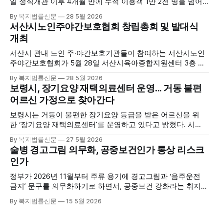
일 정식개관 이후 4개월 만에 누적 이용객 1만 2천 명을 넘어
섰다. 군에 따르면, 태안해양치유센터는 태안만의 독보적인 해
By 복지법률신문
28 5월 2026
양자원을 활용한 맞춤형 프로그램과 차별화된 웰니스 콘텐츠
서산시노인주야간보호협회 창립총회 및 발대식
를 선보이며 관광객과 군민의 발길을 끌고 있다. 센터는 염지
개최
하수, 피트 등 태안의 청정 해양자원을 활용해 몸과 마음의 회
복을 돕는 다양한 프로그램을 운영하고
서산시 관내 노인 주·야간보호기관들이 참여하는 서산시노인
주야간보호협회가 5월 28일 서산시육아종합지원센터 3층 공
연장에서 창립총회 및 발대식을 개최하고 공식 출범했다. 이날
By 복지법률신문
28 5월 2026
행사에는 서산시 관내 주·야간보호기관 관계자와 종사자, 유관
보령시, 장기요양 재택의료센터 운영... 거동 불편
기관 내빈 등 약 100여명이 참석했으며, 서산시청 관계자, 서
어르신 가정으로 찾아간다
산시노인복지시설협회, 서산시재가복지협회, 서산시사회복지
사협회 등 지역 노인복지 관련 기관 관계자들이 함께해 협회
보령시는 거동이 불편한 장기요양 등급을 받은 어르신을 위
출범을 축하했다. 서산시노인주야간보호협회는 서산시 소재
한 ‘장기요양 재택의료센터’를 운영하고 있다고 밝혔다. 시
는 지난 3월 대천중앙병원, 천진한의원과 운영협약을 체결하
By 복지법률신문
27 5월 2026
고 본격적인 서비스 제공에 나서고 있다. 재택의료센터
술병 경고그림 의무화, 공중보건인가 통상 리스크
는 (한)의사가 거동 불편으로 의료기관 이용이 어렵다고 판단
인가
한 장기요양 등급자를 대상으로, (한)의사·간호사·사회복지사
로 구성된 다학제 팀이 직접 가정을 방문해 건강관리서비스
정부가 2026년 11월부터 주류 용기에 경고그림과 ‘음주운전
를 제공하는
금지’ 문구를 의무화하기로 하면서, 공중보건 강화라는 취지와
별개로 산업·통상 측면의 파장이 주목되고 있다. 특히 이번 제
By 복지법률신문
15 5월 2026
도는 국제 통상 규범, 영세업체 부담, 소비자 선택권 등 다양한
쟁점을 동시에 내포하고 있어 균형 잡힌 접근이 필요하다는 지