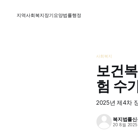
지역
사회복지
장기요양
법률
행정
사회복지
보건복
험 수가
2025년 제4차
복지법률신
20 8월 2025