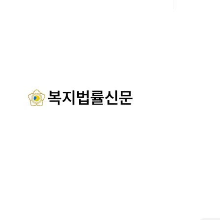
태안만의 독보적인 해양자원을 활용한 맞
식 출범했다. 이날 행사에는 서산
춤형 프로그램과 차별화된 웰니스 콘텐츠
주·야간보
를 선보이며 관광객과 군민의 발길을 끌고
관 내빈 등
있다. 센터는 염지하수, 피트 등 태안의 청
산시청 관
정 해양자원을 활용해 몸과 마음의 회복을
서산시재가
돕는 다양한 프로그램을 운영하고
협회 등 지
들이 함께해 
시노인주야