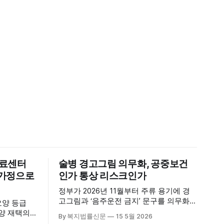
의료센터
술병 경고그림 의무화, 공중보건
신 가정으로
인가 통상 리스크인가
정부가 2026년 11월부터 주류 용기에 경
고그림과 ‘음주운전 금지’ 문구를 의무화하
요양 등급
기로 하면서, 공중보건 강화라는 취지와
요양 재택의
By 복지법률신문
15 5월 2026
별개로 산업·통상 측면의 파장이 주목되고
다. 시