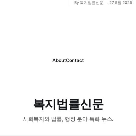
By 복지법률신문
27 5월 2026
시 관내
는 지난 3월 대천중앙병원, 
호기관 관계자와 종사자, 유관기
과 운영협약을 체결하고 본격
 약 100여명이 참석했으며, 서
스 제공에 나서고 있다. 재택의료센터
계자, 서산시노인복지시설협회,
는 (한)의사가 거동 불편으로 
복지협회, 서산시사회복지사
용이 어렵다고 판단한 장기요
역 노인복지 관련 기관 관계자
를 대상으로, (한)의사·간호사
협회 출범을 축하했다. 서산
로 구성된 다학제 팀이 직접 
간보호협회는 서산시 소재
해 건강관리서비스를 제공하는
About
Contact
복지법률신문
사회복지와 법률, 행정 분야 특화 뉴스.