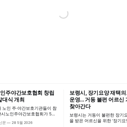
인주야간보호협회 창립
보령시, 장기요양 재택
발대식 개최
운영... 거동 불편 어르
찾아간다
내 노인 주·야간보호기관들이 참
산시노인주야간보호협회가 5월
보령시는 거동이 불편한 장기
산시육아종합지원센터 3층 공연
을 받은 어르신을 위한 ‘장기
신문
28 5월 2026
립총회 및 발대식을 개최하고 공
료센터’를 운영하고 있다고 밝혔