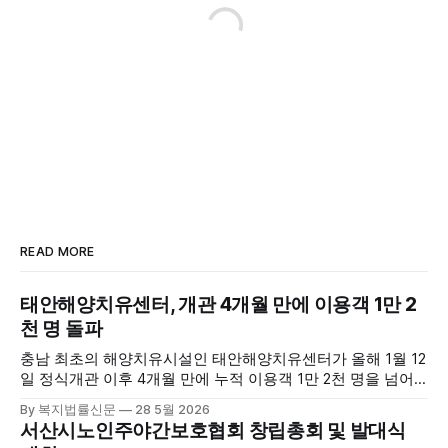
READ MORE
태안해양치유센터, 개관 4개월 만에 이용객 1만 2
천 명 돌파
충남 최초의 해양치유시설인 태안해양치유센터가 올해 1월 12
일 정식개관 이후 4개월 만에 누적 이용객 1만 2천 명을 넘어
섰다. 군에 따르면, 태안해양치유센터는 태안만의 독보적인 해
By 복지법률신문
28 5월 2026
양자원을 활용한 맞춤형 프로그램과 차별화된 웰니스 콘텐츠
서산시노인주야간보호협회 창립총회 및 발대식
를 선보이며 관광객과 군민의 발길을 끌고 있다. 센터는 염지