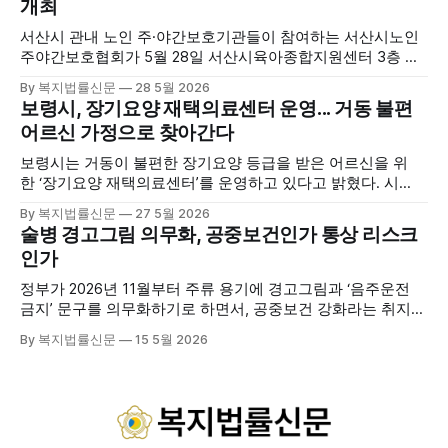
개최
하수, 피트 등 태안의 청정 해양자원을 활용해 몸과 마음의 회
복을 돕는 다양한 프로그램을 운영하고
서산시 관내 노인 주·야간보호기관들이 참여하는 서산시노인
주야간보호협회가 5월 28일 서산시육아종합지원센터 3층 공
연장에서 창립총회 및 발대식을 개최하고 공식 출범했다. 이날
By 복지법률신문
28 5월 2026
행사에는 서산시 관내 주·야간보호기관 관계자와 종사자, 유관
보령시, 장기요양 재택의료센터 운영... 거동 불편
기관 내빈 등 약 100여명이 참석했으며, 서산시청 관계자, 서
어르신 가정으로 찾아간다
산시노인복지시설협회, 서산시재가복지협회, 서산시사회복지
사협회 등 지역 노인복지 관련 기관 관계자들이 함께해 협회
보령시는 거동이 불편한 장기요양 등급을 받은 어르신을 위
출범을 축하했다. 서산시노인주야간보호협회는 서산시 소재
한 ‘장기요양 재택의료센터’를 운영하고 있다고 밝혔다. 시
는 지난 3월 대천중앙병원, 천진한의원과 운영협약을 체결하
By 복지법률신문
27 5월 2026
고 본격적인 서비스 제공에 나서고 있다. 재택의료센터
술병 경고그림 의무화, 공중보건인가 통상 리스크
는 (한)의사가 거동 불편으로 의료기관 이용이 어렵다고 판단
인가
한 장기요양 등급자를 대상으로, (한)의사·간호사·사회복지사
로 구성된 다학제 팀이 직접 가정을 방문해 건강관리서비스
정부가 2026년 11월부터 주류 용기에 경고그림과 ‘음주운전
를 제공하는
금지’ 문구를 의무화하기로 하면서, 공중보건 강화라는 취지와
별개로 산업·통상 측면의 파장이 주목되고 있다. 특히 이번 제
By 복지법률신문
15 5월 2026
도는 국제 통상 규범, 영세업체 부담, 소비자 선택권 등 다양한
쟁점을 동시에 내포하고 있어 균형 잡힌 접근이 필요하다는 지
적이 나온다. 우선, 국제 통상 마찰 가능성이 주요 변수로