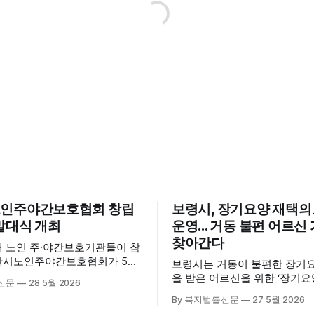
인주야간보호협회 창립
보령시, 장기요양 재택
발대식 개최
운영... 거동 불편 어르
찾아간다
내 노인 주·야간보호기관들이 참
산시노인주야간보호협회가 5월
보령시는 거동이 불편한 장기
산시육아종합지원센터 3층 공연
을 받은 어르신을 위한 ‘장기
신문
28 5월 2026
립총회 및 발대식을 개최하고 공
료센터’를 운영하고 있다고 밝혔
By 복지법률신문
27 5월 2026
시 관내
는 지난 3월 대천중앙병원, 