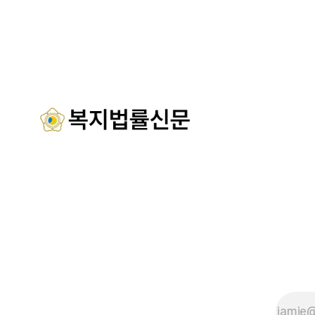
춤형 프로그램과 차별화된 웰니스 콘텐츠
주·야간보
를 선보이며 관광객과 군민의 발길을 끌고
관 내빈 등
있다. 센터는 염지하수, 피트 등 태안의 청
산시청 관
정 해양자원을 활용해 몸과 마음의 회복을
서산시재가
돕는 다양한 프로그램을 운영하고
협회 등 지
들이 함께해 
시노인주야