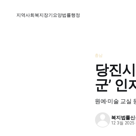
지역
사회복지
장기요양
법률
행정
충남
당진시
군’ 
원예·미술 교실 
복지법률신
12 3월 2025