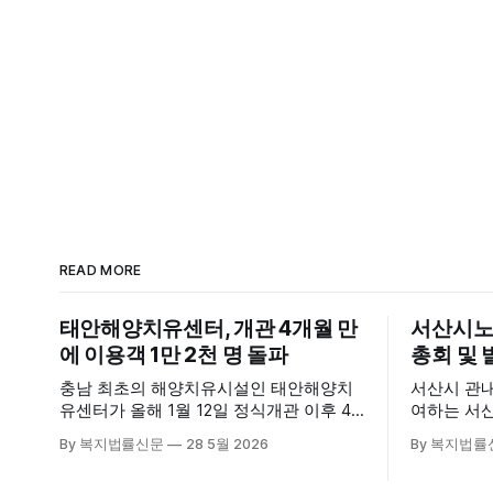
READ MORE
태안해양치유센터, 개관 4개월 만
서산시노
에 이용객 1만 2천 명 돌파
총회 및 
충남 최초의 해양치유시설인 태안해양치
서산시 관
유센터가 올해 1월 12일 정식개관 이후 4
여하는 서
개월 만에 누적 이용객 1만 2천 명을 넘어
28일 서
By 복지법률신문
28 5월 2026
By 복지법률
섰다. 군에 따르면, 태안해양치유센터는
장에서 창
태안만의 독보적인 해양자원을 활용한 맞
식 출범했다. 이날 행사에는 서산