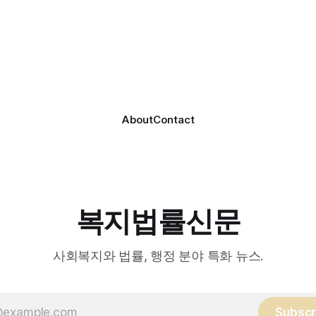
호기관 관계자와 종사자, 유관기
과 운영협약을 체결하고 본격
 약 100여명이 참석했으며, 서
스 제공에 나서고 있다. 재택의료센터
계자, 서산시노인복지시설협회,
는 (한)의사가 거동 불편으로 
복지협회, 서산시사회복지사
용이 어렵다고 판단한 장기요
역 노인복지 관련 기관 관계자
를 대상으로, (한)의사·간호사
협회 출범을 축하했다. 서산
로 구성된 다학제 팀이 직접 
간보호협회는 서산시 소재
해 건강관리서비스를 제공하는
About
Contact
복지법률신문
사회복지와 법률, 행정 분야 특화 뉴스.
Subscr