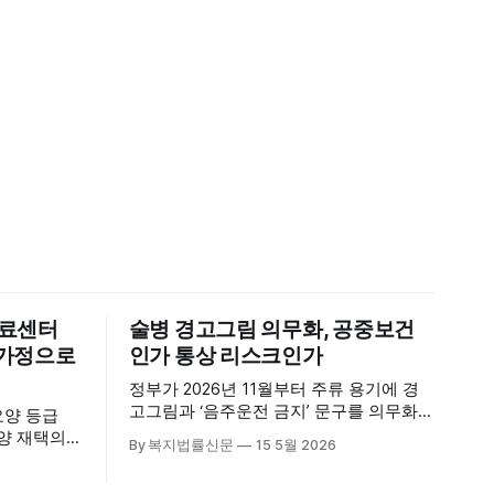
의료센터
술병 경고그림 의무화, 공중보건
신 가정으로
인가 통상 리스크인가
정부가 2026년 11월부터 주류 용기에 경
고그림과 ‘음주운전 금지’ 문구를 의무화하
요양 등급
기로 하면서, 공중보건 강화라는 취지와
요양 재택의
By 복지법률신문
15 5월 2026
별개로 산업·통상 측면의 파장이 주목되고
다. 시
있다. 특히 이번 제도는 국제 통상 규범, 영
천진한의원