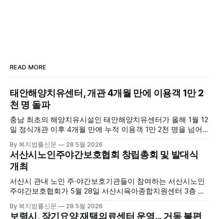
READ MORE
태안해양치유센터, 개관 4개월 만에 이용객 1만 2
천 명 돌파
충남 최초의 해양치유시설인 태안해양치유센터가 올해 1월 12
일 정식개관 이후 4개월 만에 누적 이용객 1만 2천 명을 넘어
섰다. 군에 따르면, 태안해양치유센터는 태안만의 독보적인 해
By 복지법률신문
28 5월 2026
양자원을 활용한 맞춤형 프로그램과 차별화된 웰니스 콘텐츠
서산시노인주야간보호협회 창립총회 및 발대식
를 선보이며 관광객과 군민의 발길을 끌고 있다. 센터는 염지
개최
하수, 피트 등 태안의 청정 해양자원을 활용해 몸과 마음의 회
복을 돕는 다양한 프로그램을 운영하고
서산시 관내 노인 주·야간보호기관들이 참여하는 서산시노인
주야간보호협회가 5월 28일 서산시육아종합지원센터 3층 공
연장에서 창립총회 및 발대식을 개최하고 공식 출범했다. 이날
By 복지법률신문
28 5월 2026
행사에는 서산시 관내 주·야간보호기관 관계자와 종사자, 유관
보령시, 장기요양 재택의료센터 운영... 거동 불편