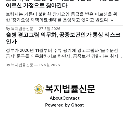
기관 내빈 등 약 100여명이 참석했으며, 서산시청 관계자, 서
어르신 가정으로 찾아간다
산시노인복지시설협회, 서산시재가복지협회, 서산시사회복지
사협회 등 지역 노인복지 관련 기관 관계자들이 함께해 협회
보령시는 거동이 불편한 장기요양 등급을 받은 어르신을 위
출범을 축하했다. 서산시노인주야간보호협회는 서산시 소재
한 ‘장기요양 재택의료센터’를 운영하고 있다고 밝혔다. 시
는 지난 3월 대천중앙병원, 천진한의원과 운영협약을 체결하
By 복지법률신문
27 5월 2026
고 본격적인 서비스 제공에 나서고 있다. 재택의료센터
술병 경고그림 의무화, 공중보건인가 통상 리스크
는 (한)의사가 거동 불편으로 의료기관 이용이 어렵다고 판단
인가
한 장기요양 등급자를 대상으로, (한)의사·간호사·사회복지사
로 구성된 다학제 팀이 직접 가정을 방문해 건강관리서비스
정부가 2026년 11월부터 주류 용기에 경고그림과 ‘음주운전
를 제공하는
금지’ 문구를 의무화하기로 하면서, 공중보건 강화라는 취지와
별개로 산업·통상 측면의 파장이 주목되고 있다. 특히 이번 제
By 복지법률신문
15 5월 2026
도는 국제 통상 규범, 영세업체 부담, 소비자 선택권 등 다양한
쟁점을 동시에 내포하고 있어 균형 잡힌 접근이 필요하다는 지
적이 나온다. 우선, 국제 통상 마찰 가능성이 주요 변수로
About
Contact
Powered by
Ghost