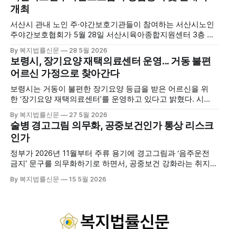
를 선보이며 관광객과 군민의 발길을 끌고 있다. 센터는 염지
개최
하수, 피트 등 태안의 청정 해양자원을 활용해 몸과 마음의 회
복을 돕는 다양한 프로그램을 운영하고
서산시 관내 노인 주·야간보호기관들이 참여하는 서산시노인
주야간보호협회가 5월 28일 서산시육아종합지원센터 3층 공
연장에서 창립총회 및 발대식을 개최하고 공식 출범했다. 이날
By 복지법률신문
28 5월 2026
행사에는 서산시 관내 주·야간보호기관 관계자와 종사자, 유관
보령시, 장기요양 재택의료센터 운영... 거동 불편
기관 내빈 등 약 100여명이 참석했으며, 서산시청 관계자, 서
어르신 가정으로 찾아간다
산시노인복지시설협회, 서산시재가복지협회, 서산시사회복지
사협회 등 지역 노인복지 관련 기관 관계자들이 함께해 협회
보령시는 거동이 불편한 장기요양 등급을 받은 어르신을 위
출범을 축하했다. 서산시노인주야간보호협회는 서산시 소재
한 ‘장기요양 재택의료센터’를 운영하고 있다고 밝혔다. 시
는 지난 3월 대천중앙병원, 천진한의원과 운영협약을 체결하
By 복지법률신문
27 5월 2026
고 본격적인 서비스 제공에 나서고 있다. 재택의료센터
술병 경고그림 의무화, 공중보건인가 통상 리스크
는 (한)의사가 거동 불편으로 의료기관 이용이 어렵다고 판단
인가
한 장기요양 등급자를 대상으로, (한)의사·간호사·사회복지사
로 구성된 다학제 팀이 직접 가정을 방문해 건강관리서비스
정부가 2026년 11월부터 주류 용기에 경고그림과 ‘음주운전
를 제공하는
금지’ 문구를 의무화하기로 하면서, 공중보건 강화라는 취지와
별개로 산업·통상 측면의 파장이 주목되고 있다. 특히 이번 제
By 복지법률신문
15 5월 2026
도는 국제 통상 규범, 영세업체 부담, 소비자 선택권 등 다양한
쟁점을 동시에 내포하고 있어 균형 잡힌 접근이 필요하다는 지
적이 나온다. 우선, 국제 통상 마찰 가능성이 주요 변수로