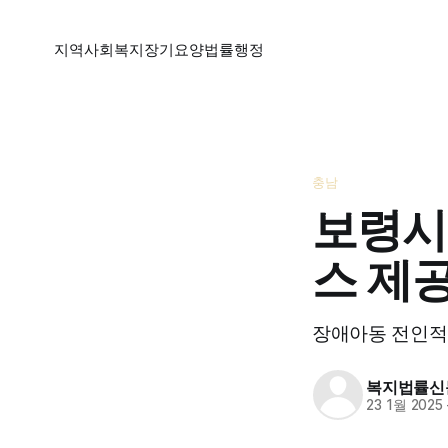
지역
사회복지
장기요양
법률
행정
충남
보령시
스 제
장애아동 전인적 
복지법률신
23 1월 2025