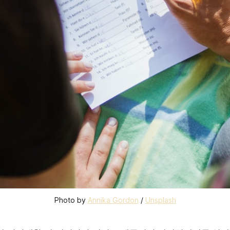
Photo by 
Annika Gordon
 / 
Unsplash