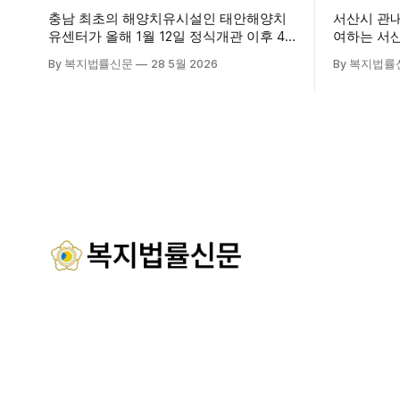
충남 최초의 해양치유시설인 태안해양치
서산시 관
유센터가 올해 1월 12일 정식개관 이후 4
여하는 서
개월 만에 누적 이용객 1만 2천 명을 넘어
28일 서
By 복지법률신문
28 5월 2026
By 복지법률
섰다. 군에 따르면, 태안해양치유센터는
장에서 창
태안만의 독보적인 해양자원을 활용한 맞
식 출범했다. 이날 행사에는 서산
춤형 프로그램과 차별화된 웰니스 콘텐츠
주·야간보
를 선보이며 관광객과 군민의 발길을 끌고
관 내빈 등
있다. 센터는 염지하수, 피트 등 태안의 청
산시청 관
정 해양자원을 활용해 몸과 마음의 회복을
서산시재가
돕는 다양한 프로그램을 운영하고
협회 등 지
들이 함께해 
시노인주야