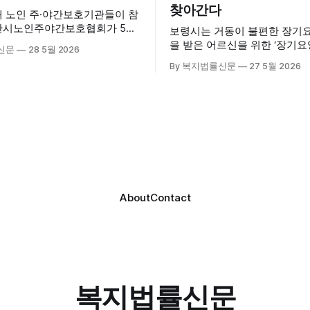
찾아간다
내 노인 주·야간보호기관들이 참
산시노인주야간보호협회가 5월
보령시는 거동이 불편한 장기
산시육아종합지원센터 3층 공연
을 받은 어르신을 위한 ‘장기
신문
28 5월 2026
립총회 및 발대식을 개최하고 공
료센터’를 운영하고 있다고 밝혔
By 복지법률신문
27 5월 2026
시 관내
는 지난 3월 대천중앙병원, 
호기관 관계자와 종사자, 유관기
과 운영협약을 체결하고 본격
 약 100여명이 참석했으며, 서
스 제공에 나서고 있다. 재택의료센터
계자, 서산시노인복지시설협회,
는 (한)의사가 거동 불편으로 
복지협회, 서산시사회복지사
용이 어렵다고 판단한 장기요
역 노인복지 관련 기관 관계자
를 대상으로, (한)의사·간호사
협회 출범을 축하했다. 서산
로 구성된 다학제 팀이 직접 
간보호협회는 서산시 소재
해 건강관리서비스를 제공하는
About
Contact
복지법률신문