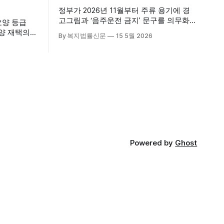
정부가 2026년 11월부터 주류 용기에 경
고그림과 ‘음주운전 금지’ 문구를 의무화하
요양 등급
기로 하면서, 공중보건 강화라는 취지와
요양 재택의
By 복지법률신문
15 5월 2026
별개로 산업·통상 측면의 파장이 주목되고
다. 시
있다. 특히 이번 제도는 국제 통상 규범, 영
천진한의원
세업체 부담, 소비자 선택권 등 다양한 쟁
적인 서비
점을 동시에 내포하고 있어 균형 잡힌 접
근이 필요하다는 지적이 나온다. 우선, 국
의료기관 이
제 통상 마찰 가능성이 주요 변수로
양 등급자
·사회복지사
가정을 방문
Powered by
Ghost