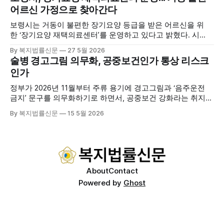
기관 내빈 등 약 100여명이 참석했으며, 서산시청 관계자, 서
어르신 가정으로 찾아간다
산시노인복지시설협회, 서산시재가복지협회, 서산시사회복지
사협회 등 지역 노인복지 관련 기관 관계자들이 함께해 협회
보령시는 거동이 불편한 장기요양 등급을 받은 어르신을 위
출범을 축하했다. 서산시노인주야간보호협회는 서산시 소재
한 ‘장기요양 재택의료센터’를 운영하고 있다고 밝혔다. 시
는 지난 3월 대천중앙병원, 천진한의원과 운영협약을 체결하
By 복지법률신문
27 5월 2026
고 본격적인 서비스 제공에 나서고 있다. 재택의료센터
술병 경고그림 의무화, 공중보건인가 통상 리스크
는 (한)의사가 거동 불편으로 의료기관 이용이 어렵다고 판단
인가
한 장기요양 등급자를 대상으로, (한)의사·간호사·사회복지사
로 구성된 다학제 팀이 직접 가정을 방문해 건강관리서비스
정부가 2026년 11월부터 주류 용기에 경고그림과 ‘음주운전
를 제공하는
금지’ 문구를 의무화하기로 하면서, 공중보건 강화라는 취지와
별개로 산업·통상 측면의 파장이 주목되고 있다. 특히 이번 제
By 복지법률신문
15 5월 2026
도는 국제 통상 규범, 영세업체 부담, 소비자 선택권 등 다양한
쟁점을 동시에 내포하고 있어 균형 잡힌 접근이 필요하다는 지
적이 나온다. 우선, 국제 통상 마찰 가능성이 주요 변수로
About
Contact
Powered by
Ghost