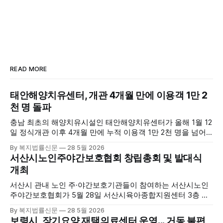
READ MORE
태안해양치유센터, 개관 4개월 만에 이용객 1만 2
천 명 돌파
충남 최초의 해양치유시설인 태안해양치유센터가 올해 1월 12
일 정식개관 이후 4개월 만에 누적 이용객 1만 2천 명을 넘어
섰다. 군에 따르면, 태안해양치유센터는 태안만의 독보적인 해
By 복지법률신문
28 5월 2026
양자원을 활용한 맞춤형 프로그램과 차별화된 웰니스 콘텐츠
서산시노인주야간보호협회 창립총회 및 발대식
를 선보이며 관광객과 군민의 발길을 끌고 있다. 센터는 염지
개최
하수, 피트 등 태안의 청정 해양자원을 활용해 몸과 마음의 회
복을 돕는 다양한 프로그램을 운영하고
서산시 관내 노인 주·야간보호기관들이 참여하는 서산시노인
주야간보호협회가 5월 28일 서산시육아종합지원센터 3층 공
연장에서 창립총회 및 발대식을 개최하고 공식 출범했다. 이날
By 복지법률신문
28 5월 2026
행사에는 서산시 관내 주·야간보호기관 관계자와 종사자, 유관
보령시, 장기요양 재택의료센터 운영... 거동 불편