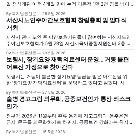
일 정식개관 이후 4개월 만에 누적 이용객 1만 2천 명을 넘어
섰다. 군에 따르면, 태안해양치유센터는 태안만의 독보적인 해
By 복지법률신문
28 5월 2026
양자원을 활용한 맞춤형 프로그램과 차별화된 웰니스 콘텐츠
서산시노인주야간보호협회 창립총회 및 발대식
를 선보이며 관광객과 군민의 발길을 끌고 있다. 센터는 염지
개최
하수, 피트 등 태안의 청정 해양자원을 활용해 몸과 마음의 회
복을 돕는 다양한 프로그램을 운영하고
서산시 관내 노인 주·야간보호기관들이 참여하는 서산시노인
주야간보호협회가 5월 28일 서산시육아종합지원센터 3층 공
연장에서 창립총회 및 발대식을 개최하고 공식 출범했다. 이날
By 복지법률신문
28 5월 2026
행사에는 서산시 관내 주·야간보호기관 관계자와 종사자, 유관
보령시, 장기요양 재택의료센터 운영... 거동 불편
기관 내빈 등 약 100여명이 참석했으며, 서산시청 관계자, 서
어르신 가정으로 찾아간다
산시노인복지시설협회, 서산시재가복지협회, 서산시사회복지
사협회 등 지역 노인복지 관련 기관 관계자들이 함께해 협회
보령시는 거동이 불편한 장기요양 등급을 받은 어르신을 위
출범을 축하했다. 서산시노인주야간보호협회는 서산시 소재
한 ‘장기요양 재택의료센터’를 운영하고 있다고 밝혔다. 시
는 지난 3월 대천중앙병원, 천진한의원과 운영협약을 체결하
By 복지법률신문
27 5월 2026
고 본격적인 서비스 제공에 나서고 있다. 재택의료센터
술병 경고그림 의무화, 공중보건인가 통상 리스크
는 (한)의사가 거동 불편으로 의료기관 이용이 어렵다고 판단
인가
한 장기요양 등급자를 대상으로, (한)의사·간호사·사회복지사
로 구성된 다학제 팀이 직접 가정을 방문해 건강관리서비스
정부가 2026년 11월부터 주류 용기에 경고그림과 ‘음주운전
를 제공하는
금지’ 문구를 의무화하기로 하면서, 공중보건 강화라는 취지와
별개로 산업·통상 측면의 파장이 주목되고 있다. 특히 이번 제
By 복지법률신문
15 5월 2026
도는 국제 통상 규범, 영세업체 부담, 소비자 선택권 등 다양한