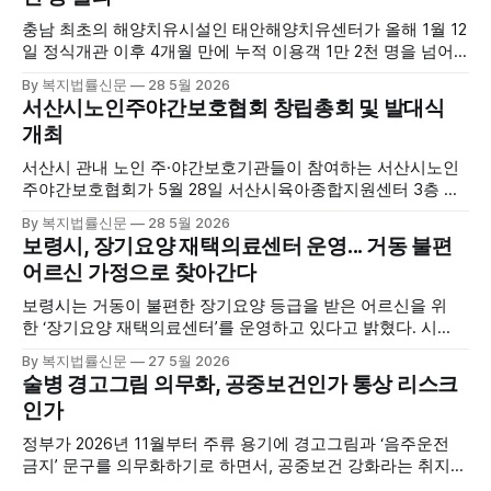
충남 최초의 해양치유시설인 태안해양치유센터가 올해 1월 12
일 정식개관 이후 4개월 만에 누적 이용객 1만 2천 명을 넘어
섰다. 군에 따르면, 태안해양치유센터는 태안만의 독보적인 해
By 복지법률신문
28 5월 2026
양자원을 활용한 맞춤형 프로그램과 차별화된 웰니스 콘텐츠
서산시노인주야간보호협회 창립총회 및 발대식
를 선보이며 관광객과 군민의 발길을 끌고 있다. 센터는 염지
개최
하수, 피트 등 태안의 청정 해양자원을 활용해 몸과 마음의 회
복을 돕는 다양한 프로그램을 운영하고
서산시 관내 노인 주·야간보호기관들이 참여하는 서산시노인
주야간보호협회가 5월 28일 서산시육아종합지원센터 3층 공
연장에서 창립총회 및 발대식을 개최하고 공식 출범했다. 이날
By 복지법률신문
28 5월 2026
행사에는 서산시 관내 주·야간보호기관 관계자와 종사자, 유관
보령시, 장기요양 재택의료센터 운영... 거동 불편
기관 내빈 등 약 100여명이 참석했으며, 서산시청 관계자, 서
어르신 가정으로 찾아간다
산시노인복지시설협회, 서산시재가복지협회, 서산시사회복지
사협회 등 지역 노인복지 관련 기관 관계자들이 함께해 협회
보령시는 거동이 불편한 장기요양 등급을 받은 어르신을 위
출범을 축하했다. 서산시노인주야간보호협회는 서산시 소재
한 ‘장기요양 재택의료센터’를 운영하고 있다고 밝혔다. 시
는 지난 3월 대천중앙병원, 천진한의원과 운영협약을 체결하
By 복지법률신문
27 5월 2026
고 본격적인 서비스 제공에 나서고 있다. 재택의료센터
술병 경고그림 의무화, 공중보건인가 통상 리스크
는 (한)의사가 거동 불편으로 의료기관 이용이 어렵다고 판단
인가
한 장기요양 등급자를 대상으로, (한)의사·간호사·사회복지사
로 구성된 다학제 팀이 직접 가정을 방문해 건강관리서비스
정부가 2026년 11월부터 주류 용기에 경고그림과 ‘음주운전
를 제공하는
금지’ 문구를 의무화하기로 하면서, 공중보건 강화라는 취지와
별개로 산업·통상 측면의 파장이 주목되고 있다. 특히 이번 제