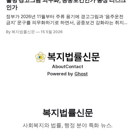
술병 경고그림 의무화, 공중보건인가 통상 리스크
는 (한)의사가 거동 불편으로 의료기관 이용이 어렵다고 판단
인가
한 장기요양 등급자를 대상으로, (한)의사·간호사·사회복지사
로 구성된 다학제 팀이 직접 가정을 방문해 건강관리서비스
정부가 2026년 11월부터 주류 용기에 경고그림과 ‘음주운전
를 제공하는
금지’ 문구를 의무화하기로 하면서, 공중보건 강화라는 취지와
별개로 산업·통상 측면의 파장이 주목되고 있다. 특히 이번 제
By 복지법률신문
15 5월 2026
도는 국제 통상 규범, 영세업체 부담, 소비자 선택권 등 다양한
쟁점을 동시에 내포하고 있어 균형 잡힌 접근이 필요하다는 지
적이 나온다. 우선, 국제 통상 마찰 가능성이 주요 변수로
About
Contact
Powered by
Ghost
복지법률신문
사회복지와 법률, 행정 분야 특화 뉴스.