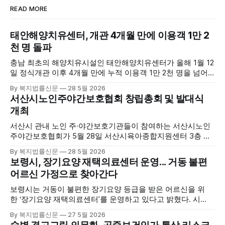
READ MORE
태안해양치유센터, 개관 4개월 만에 이용객 1만 2
천 명 돌파
충남 최초의 해양치유시설인 태안해양치유센터가 올해 1월 12
일 정식개관 이후 4개월 만에 누적 이용객 1만 2천 명을 넘어
섰다. 군에 따르면, 태안해양치유센터는 태안만의 독보적인 해
By 복지법률신문
28 5월 2026
양자원을 활용한 맞춤형 프로그램과 차별화된 웰니스 콘텐츠
서산시노인주야간보호협회 창립총회 및 발대식
를 선보이며 관광객과 군민의 발길을 끌고 있다. 센터는 염지
개최
하수, 피트 등 태안의 청정 해양자원을 활용해 몸과 마음의 회
복을 돕는 다양한 프로그램을 운영하고
서산시 관내 노인 주·야간보호기관들이 참여하는 서산시노인
주야간보호협회가 5월 28일 서산시육아종합지원센터 3층 공
연장에서 창립총회 및 발대식을 개최하고 공식 출범했다. 이날
By 복지법률신문
28 5월 2026
행사에는 서산시 관내 주·야간보호기관 관계자와 종사자, 유관
보령시, 장기요양 재택의료센터 운영... 거동 불편
기관 내빈 등 약 100여명이 참석했으며, 서산시청 관계자, 서
어르신 가정으로 찾아간다
산시노인복지시설협회, 서산시재가복지협회, 서산시사회복지
사협회 등 지역 노인복지 관련 기관 관계자들이 함께해 협회
보령시는 거동이 불편한 장기요양 등급을 받은 어르신을 위
출범을 축하했다. 서산시노인주야간보호협회는 서산시 소재
한 ‘장기요양 재택의료센터’를 운영하고 있다고 밝혔다. 시
는 지난 3월 대천중앙병원, 천진한의원과 운영협약을 체결하
By 복지법률신문
27 5월 2026
고 본격적인 서비스 제공에 나서고 있다. 재택의료센터