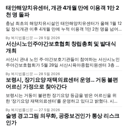
태안해양치유센터, 개관 4개월 만에 이용객 1만 2
천 명 돌파
충남 최초의 해양치유시설인 태안해양치유센터가 올해 1월 12
일 정식개관 이후 4개월 만에 누적 이용객 1만 2천 명을 넘어
섰다. 군에 따르면, 태안해양치유센터는 태안만의 독보적인 해
By 복지법률신문
28 5월 2026
양자원을 활용한 맞춤형 프로그램과 차별화된 웰니스 콘텐츠
서산시노인주야간보호협회 창립총회 및 발대식
를 선보이며 관광객과 군민의 발길을 끌고 있다. 센터는 염지
개최
하수, 피트 등 태안의 청정 해양자원을 활용해 몸과 마음의 회
복을 돕는 다양한 프로그램을 운영하고
서산시 관내 노인 주·야간보호기관들이 참여하는 서산시노인
주야간보호협회가 5월 28일 서산시육아종합지원센터 3층 공
연장에서 창립총회 및 발대식을 개최하고 공식 출범했다. 이날
By 복지법률신문
28 5월 2026
행사에는 서산시 관내 주·야간보호기관 관계자와 종사자, 유관
보령시, 장기요양 재택의료센터 운영... 거동 불편
기관 내빈 등 약 100여명이 참석했으며, 서산시청 관계자, 서
어르신 가정으로 찾아간다
산시노인복지시설협회, 서산시재가복지협회, 서산시사회복지
사협회 등 지역 노인복지 관련 기관 관계자들이 함께해 협회
보령시는 거동이 불편한 장기요양 등급을 받은 어르신을 위
출범을 축하했다. 서산시노인주야간보호협회는 서산시 소재
한 ‘장기요양 재택의료센터’를 운영하고 있다고 밝혔다. 시
는 지난 3월 대천중앙병원, 천진한의원과 운영협약을 체결하
By 복지법률신문
27 5월 2026
고 본격적인 서비스 제공에 나서고 있다. 재택의료센터
술병 경고그림 의무화, 공중보건인가 통상 리스크
는 (한)의사가 거동 불편으로 의료기관 이용이 어렵다고 판단
인가
한 장기요양 등급자를 대상으로, (한)의사·간호사·사회복지사