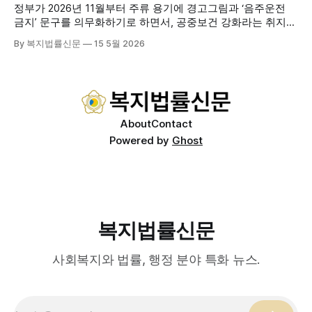
로 구성된 다학제 팀이 직접 가정을 방문해 건강관리서비스
정부가 2026년 11월부터 주류 용기에 경고그림과 ‘음주운전
를 제공하는
금지’ 문구를 의무화하기로 하면서, 공중보건 강화라는 취지와
별개로 산업·통상 측면의 파장이 주목되고 있다. 특히 이번 제
By 복지법률신문
15 5월 2026
도는 국제 통상 규범, 영세업체 부담, 소비자 선택권 등 다양한
쟁점을 동시에 내포하고 있어 균형 잡힌 접근이 필요하다는 지
적이 나온다. 우선, 국제 통상 마찰 가능성이 주요 변수로
About
Contact
Powered by
Ghost
복지법률신문
사회복지와 법률, 행정 분야 특화 뉴스.