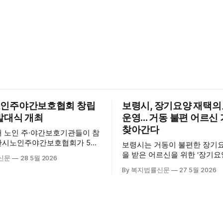
인주야간보호협회 창립
보령시, 장기요양 재택
발대식 개최
운영... 거동 불편 어르
찾아간다
내 노인 주·야간보호기관들이 참
산시노인주야간보호협회가 5월
보령시는 거동이 불편한 장기
산시육아종합지원센터 3층 공연
을 받은 어르신을 위한 ‘장기
신문
28 5월 2026
립총회 및 발대식을 개최하고 공
료센터’를 운영하고 있다고 밝혔
By 복지법률신문
27 5월 2026
시 관내
는 지난 3월 대천중앙병원, 
호기관 관계자와 종사자, 유관기
과 운영협약을 체결하고 본격
 약 100여명이 참석했으며, 서
스 제공에 나서고 있다. 재택의료센터
계자, 서산시노인복지시설협회,
는 (한)의사가 거동 불편으로 
복지협회, 서산시사회복지사
용이 어렵다고 판단한 장기요
역 노인복지 관련 기관 관계자