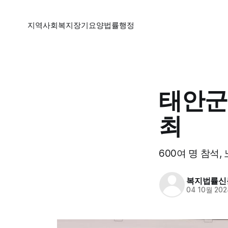
지역
사회복지
장기요양
법률
행정
태안군,
최
600여 명 참석
복지법률신
04 10월 202