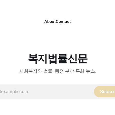
를 대상으로, (한)의사·간호사
협회 출범을 축하했다. 서산
로 구성된 다학제 팀이 직접 
간보호협회는 서산시 소재
해 건강관리서비스를 제공하는
About
Contact
복지법률신문
사회복지와 법률, 행정 분야 특화 뉴스.
Subscr