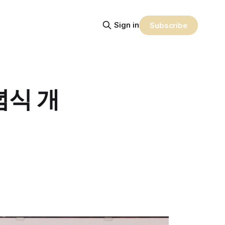
Sign in
Subscribe
념식 개