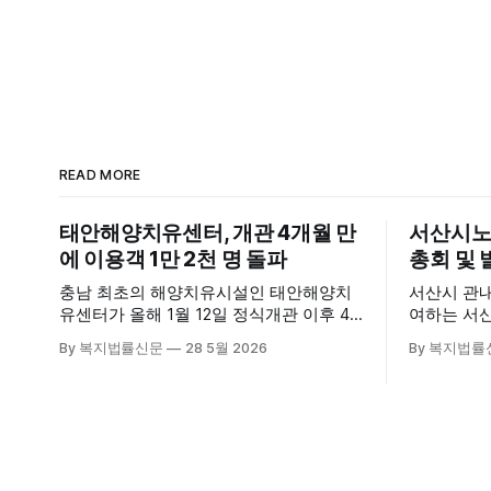
READ MORE
태안해양치유센터, 개관 4개월 만
서산시노
에 이용객 1만 2천 명 돌파
총회 및 
충남 최초의 해양치유시설인 태안해양치
서산시 관
유센터가 올해 1월 12일 정식개관 이후 4
여하는 서
개월 만에 누적 이용객 1만 2천 명을 넘어
28일 서
By 복지법률신문
28 5월 2026
By 복지법률
섰다. 군에 따르면, 태안해양치유센터는
장에서 창
태안만의 독보적인 해양자원을 활용한 맞
식 출범했다. 이날 행사에는 서산
춤형 프로그램과 차별화된 웰니스 콘텐츠
주·야간보
를 선보이며 관광객과 군민의 발길을 끌고
관 내빈 등
있다. 센터는 염지하수, 피트 등 태안의 청
산시청 관
정 해양자원을 활용해 몸과 마음의 회복을
서산시재가
돕는 다양한 프로그램을 운영하고
협회 등 지