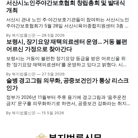
서산시노인주야간보호협회 창립총회 및 발대식
를 선보이며 관광객과 군민의 발길을 끌고 있다. 센터는 염지
개최
하수, 피트 등 태안의 청정 해양자원을 활용해 몸과 마음의 회
복을 돕는 다양한 프로그램을 운영하고
서산시 관내 노인 주·야간보호기관들이 참여하는 서산시노인
주야간보호협회가 5월 28일 서산시육아종합지원센터 3층 공
연장에서 창립총회 및 발대식을 개최하고 공식 출범했다. 이날
By 복지법률신문
28 5월 2026
행사에는 서산시 관내 주·야간보호기관 관계자와 종사자, 유관
보령시, 장기요양 재택의료센터 운영... 거동 불편
기관 내빈 등 약 100여명이 참석했으며, 서산시청 관계자, 서
어르신 가정으로 찾아간다
산시노인복지시설협회, 서산시재가복지협회, 서산시사회복지
사협회 등 지역 노인복지 관련 기관 관계자들이 함께해 협회
보령시는 거동이 불편한 장기요양 등급을 받은 어르신을 위
출범을 축하했다. 서산시노인주야간보호협회는 서산시 소재
한 ‘장기요양 재택의료센터’를 운영하고 있다고 밝혔다. 시
는 지난 3월 대천중앙병원, 천진한의원과 운영협약을 체결하
By 복지법률신문
27 5월 2026
고 본격적인 서비스 제공에 나서고 있다. 재택의료센터
술병 경고그림 의무화, 공중보건인가 통상 리스크
는 (한)의사가 거동 불편으로 의료기관 이용이 어렵다고 판단
인가
한 장기요양 등급자를 대상으로, (한)의사·간호사·사회복지사
로 구성된 다학제 팀이 직접 가정을 방문해 건강관리서비스
정부가 2026년 11월부터 주류 용기에 경고그림과 ‘음주운전
를 제공하는
금지’ 문구를 의무화하기로 하면서, 공중보건 강화라는 취지와
별개로 산업·통상 측면의 파장이 주목되고 있다. 특히 이번 제
By 복지법률신문
15 5월 2026
도는 국제 통상 규범, 영세업체 부담, 소비자 선택권 등 다양한
쟁점을 동시에 내포하고 있어 균형 잡힌 접근이 필요하다는 지
적이 나온다. 우선, 국제 통상 마찰 가능성이 주요 변수로