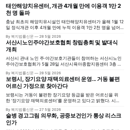
태안해양치유센터, 개관 4개월 만에 이용객 1만 2
천 명 돌파
충남 최초의 해양치유시설인 태안해양치유센터가 올해 1월 12
일 정식개관 이후 4개월 만에 누적 이용객 1만 2천 명을 넘어
섰다. 군에 따르면, 태안해양치유센터는 태안만의 독보적인 해
By 복지법률신문
28 5월 2026
양자원을 활용한 맞춤형 프로그램과 차별화된 웰니스 콘텐츠
서산시노인주야간보호협회 창립총회 및 발대식
를 선보이며 관광객과 군민의 발길을 끌고 있다. 센터는 염지
개최
하수, 피트 등 태안의 청정 해양자원을 활용해 몸과 마음의 회
복을 돕는 다양한 프로그램을 운영하고
서산시 관내 노인 주·야간보호기관들이 참여하는 서산시노인
주야간보호협회가 5월 28일 서산시육아종합지원센터 3층 공
연장에서 창립총회 및 발대식을 개최하고 공식 출범했다. 이날
By 복지법률신문
28 5월 2026
행사에는 서산시 관내 주·야간보호기관 관계자와 종사자, 유관
보령시, 장기요양 재택의료센터 운영... 거동 불편
기관 내빈 등 약 100여명이 참석했으며, 서산시청 관계자, 서
어르신 가정으로 찾아간다
산시노인복지시설협회, 서산시재가복지협회, 서산시사회복지
사협회 등 지역 노인복지 관련 기관 관계자들이 함께해 협회
보령시는 거동이 불편한 장기요양 등급을 받은 어르신을 위
출범을 축하했다. 서산시노인주야간보호협회는 서산시 소재
한 ‘장기요양 재택의료센터’를 운영하고 있다고 밝혔다. 시
는 지난 3월 대천중앙병원, 천진한의원과 운영협약을 체결하
By 복지법률신문
27 5월 2026
고 본격적인 서비스 제공에 나서고 있다. 재택의료센터
술병 경고그림 의무화, 공중보건인가 통상 리스크
는 (한)의사가 거동 불편으로 의료기관 이용이 어렵다고 판단
인가
한 장기요양 등급자를 대상으로, (한)의사·간호사·사회복지사
로 구성된 다학제 팀이 직접 가정을 방문해 건강관리서비스