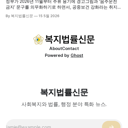
정부가 2026년 11월부터 주류 용기에 경고그림과 ‘음주운전
를 제공하는
금지’ 문구를 의무화하기로 하면서, 공중보건 강화라는 취지와
별개로 산업·통상 측면의 파장이 주목되고 있다. 특히 이번 제
By 복지법률신문
15 5월 2026
도는 국제 통상 규범, 영세업체 부담, 소비자 선택권 등 다양한
쟁점을 동시에 내포하고 있어 균형 잡힌 접근이 필요하다는 지
적이 나온다. 우선, 국제 통상 마찰 가능성이 주요 변수로
About
Contact
Powered by
Ghost
복지법률신문
사회복지와 법률, 행정 분야 특화 뉴스.