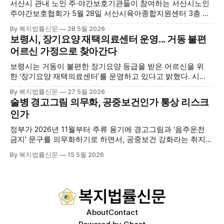
복을 돕는 다양한 프로그램을 운영하고
서산시 관내 노인 주·야간보호기관들이 참여하는 서산시노인
주야간보호협회가 5월 28일 서산시육아종합지원센터 3층 공
연장에서 창립총회 및 발대식을 개최하고 공식 출범했다. 이날
By 복지법률신문
28 5월 2026
행사에는 서산시 관내 주·야간보호기관 관계자와 종사자, 유관
보령시, 장기요양 재택의료센터 운영... 거동 불편
기관 내빈 등 약 100여명이 참석했으며, 서산시청 관계자, 서
어르신 가정으로 찾아간다
산시노인복지시설협회, 서산시재가복지협회, 서산시사회복지
사협회 등 지역 노인복지 관련 기관 관계자들이 함께해 협회
보령시는 거동이 불편한 장기요양 등급을 받은 어르신을 위
출범을 축하했다. 서산시노인주야간보호협회는 서산시 소재
한 ‘장기요양 재택의료센터’를 운영하고 있다고 밝혔다. 시
는 지난 3월 대천중앙병원, 천진한의원과 운영협약을 체결하
By 복지법률신문
27 5월 2026
고 본격적인 서비스 제공에 나서고 있다. 재택의료센터
술병 경고그림 의무화, 공중보건인가 통상 리스크
는 (한)의사가 거동 불편으로 의료기관 이용이 어렵다고 판단
인가
한 장기요양 등급자를 대상으로, (한)의사·간호사·사회복지사
로 구성된 다학제 팀이 직접 가정을 방문해 건강관리서비스
정부가 2026년 11월부터 주류 용기에 경고그림과 ‘음주운전
를 제공하는
금지’ 문구를 의무화하기로 하면서, 공중보건 강화라는 취지와
별개로 산업·통상 측면의 파장이 주목되고 있다. 특히 이번 제
By 복지법률신문
15 5월 2026
도는 국제 통상 규범, 영세업체 부담, 소비자 선택권 등 다양한
쟁점을 동시에 내포하고 있어 균형 잡힌 접근이 필요하다는 지
적이 나온다. 우선, 국제 통상 마찰 가능성이 주요 변수로
About
Contact