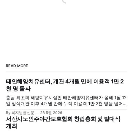
READ MORE
태안해양치유센터, 개관 4개월 만에 이용객 1만 2
천 명 돌파
충남 최초의 해양치유시설인 태안해양치유센터가 올해 1월 12
일 정식개관 이후 4개월 만에 누적 이용객 1만 2천 명을 넘어
섰다. 군에 따르면, 태안해양치유센터는 태안만의 독보적인 해
By 복지법률신문
28 5월 2026
양자원을 활용한 맞춤형 프로그램과 차별화된 웰니스 콘텐츠
서산시노인주야간보호협회 창립총회 및 발대식
를 선보이며 관광객과 군민의 발길을 끌고 있다. 센터는 염지
개최
하수, 피트 등 태안의 청정 해양자원을 활용해 몸과 마음의 회