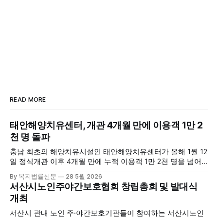
READ MORE
태안해양치유센터, 개관 4개월 만에 이용객 1만 2
천 명 돌파
충남 최초의 해양치유시설인 태안해양치유센터가 올해 1월 12
일 정식개관 이후 4개월 만에 누적 이용객 1만 2천 명을 넘어
섰다. 군에 따르면, 태안해양치유센터는 태안만의 독보적인 해
By 복지법률신문
28 5월 2026
양자원을 활용한 맞춤형 프로그램과 차별화된 웰니스 콘텐츠
서산시노인주야간보호협회 창립총회 및 발대식
를 선보이며 관광객과 군민의 발길을 끌고 있다. 센터는 염지
개최
하수, 피트 등 태안의 청정 해양자원을 활용해 몸과 마음의 회
복을 돕는 다양한 프로그램을 운영하고
서산시 관내 노인 주·야간보호기관들이 참여하는 서산시노인