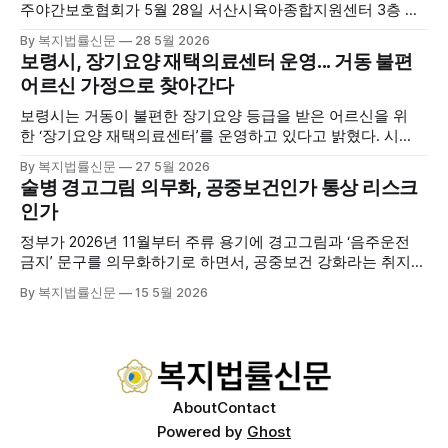
주야간보호협회가 5월 28일 서산시육아종합지원센터 3층 공
연장에서 창립총회 및 발대식을 개최하고 공식 출범했다. 이날
By 복지법률신문
28 5월 2026
행사에는 서산시 관내 주·야간보호기관 관계자와 종사자, 유관
보령시, 장기요양 재택의료센터 운영... 거동 불편
기관 내빈 등 약 100여명이 참석했으며, 서산시청 관계자, 서
어르신 가정으로 찾아간다
산시노인복지시설협회, 서산시재가복지협회, 서산시사회복지
사협회 등 지역 노인복지 관련 기관 관계자들이 함께해 협회
보령시는 거동이 불편한 장기요양 등급을 받은 어르신을 위
출범을 축하했다. 서산시노인주야간보호협회는 서산시 소재
한 ‘장기요양 재택의료센터’를 운영하고 있다고 밝혔다. 시
는 지난 3월 대천중앙병원, 천진한의원과 운영협약을 체결하
By 복지법률신문
27 5월 2026
고 본격적인 서비스 제공에 나서고 있다. 재택의료센터
술병 경고그림 의무화, 공중보건인가 통상 리스크
는 (한)의사가 거동 불편으로 의료기관 이용이 어렵다고 판단
인가
한 장기요양 등급자를 대상으로, (한)의사·간호사·사회복지사
로 구성된 다학제 팀이 직접 가정을 방문해 건강관리서비스
정부가 2026년 11월부터 주류 용기에 경고그림과 ‘음주운전
를 제공하는
금지’ 문구를 의무화하기로 하면서, 공중보건 강화라는 취지와
별개로 산업·통상 측면의 파장이 주목되고 있다. 특히 이번 제
By 복지법률신문
15 5월 2026
도는 국제 통상 규범, 영세업체 부담, 소비자 선택권 등 다양한
쟁점을 동시에 내포하고 있어 균형 잡힌 접근이 필요하다는 지
적이 나온다. 우선, 국제 통상 마찰 가능성이 주요 변수로
About
Contact
Powered by
Ghost