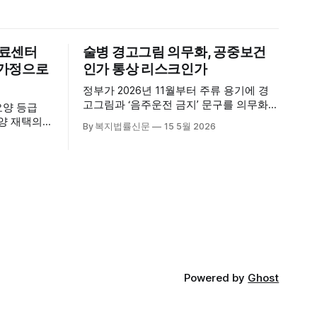
의료센터
술병 경고그림 의무화, 공중보건
신 가정으로
인가 통상 리스크인가
정부가 2026년 11월부터 주류 용기에 경
고그림과 ‘음주운전 금지’ 문구를 의무화하
요양 등급
기로 하면서, 공중보건 강화라는 취지와
요양 재택의
By 복지법률신문
15 5월 2026
별개로 산업·통상 측면의 파장이 주목되고
다. 시
있다. 특히 이번 제도는 국제 통상 규범, 영
천진한의원
세업체 부담, 소비자 선택권 등 다양한 쟁
적인 서비
점을 동시에 내포하고 있어 균형 잡힌 접
근이 필요하다는 지적이 나온다. 우선, 국
의료기관 이
제 통상 마찰 가능성이 주요 변수로
양 등급자
·사회복지사
가정을 방문
Powered by
Ghost