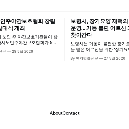
인주야간보호협회 창립
보령시, 장기요양 재택
발대식 개최
운영... 거동 불편 어르
찾아간다
내 노인 주·야간보호기관들이 참
산시노인주야간보호협회가 5월
보령시는 거동이 불편한 장기
산시육아종합지원센터 3층 공연
을 받은 어르신을 위한 ‘장기
신문
28 5월 2026
립총회 및 발대식을 개최하고 공
료센터’를 운영하고 있다고 밝혔
By 복지법률신문
27 5월 2026
시 관내
는 지난 3월 대천중앙병원, 
호기관 관계자와 종사자, 유관기
과 운영협약을 체결하고 본격
 약 100여명이 참석했으며, 서
스 제공에 나서고 있다. 재택의료센터
계자, 서산시노인복지시설협회,
는 (한)의사가 거동 불편으로 
복지협회, 서산시사회복지사
용이 어렵다고 판단한 장기요
역 노인복지 관련 기관 관계자
를 대상으로, (한)의사·간호사
협회 출범을 축하했다. 서산
로 구성된 다학제 팀이 직접 
간보호협회는 서산시 소재
해 건강관리서비스를 제공하는
About
Contact