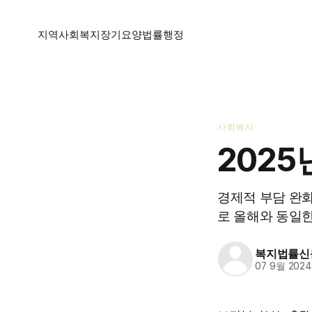
지역
사회복지
장기요양
법률
행정
사회복지
202
경제적 부담 완화
로 올해와 동일한
복지법률신
07 9월 2024