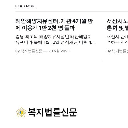
READ MORE
태안해양치유센터, 개관 4개월 만
서산시노
에 이용객 1만 2천 명 돌파
총회 및 
충남 최초의 해양치유시설인 태안해양치
서산시 관
유센터가 올해 1월 12일 정식개관 이후 4
여하는 서
개월 만에 누적 이용객 1만 2천 명을 넘어
28일 서
By 복지법률신문
28 5월 2026
By 복지법률
섰다. 군에 따르면, 태안해양치유센터는
장에서 창
태안만의 독보적인 해양자원을 활용한 맞
식 출범했다. 이날 행사에는 서산
춤형 프로그램과 차별화된 웰니스 콘텐츠
주·야간보
를 선보이며 관광객과 군민의 발길을 끌고
관 내빈 등
있다. 센터는 염지하수, 피트 등 태안의 청
산시청 관
정 해양자원을 활용해 몸과 마음의 회복을
서산시재가
돕는 다양한 프로그램을 운영하고
협회 등 지
들이 함께해 
시노인주야