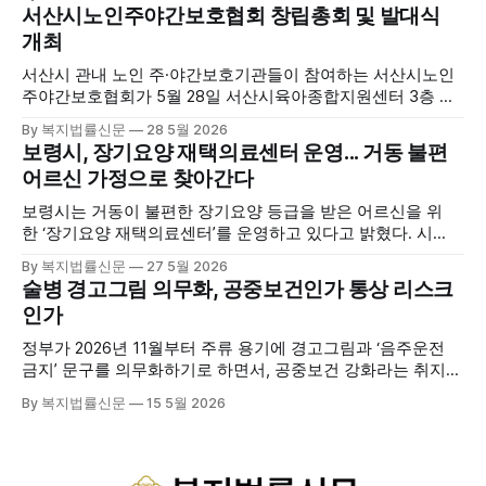
양자원을 활용한 맞춤형 프로그램과 차별화된 웰니스 콘텐츠
서산시노인주야간보호협회 창립총회 및 발대식
를 선보이며 관광객과 군민의 발길을 끌고 있다. 센터는 염지
개최
하수, 피트 등 태안의 청정 해양자원을 활용해 몸과 마음의 회
복을 돕는 다양한 프로그램을 운영하고
서산시 관내 노인 주·야간보호기관들이 참여하는 서산시노인
주야간보호협회가 5월 28일 서산시육아종합지원센터 3층 공
연장에서 창립총회 및 발대식을 개최하고 공식 출범했다. 이날
By 복지법률신문
28 5월 2026
행사에는 서산시 관내 주·야간보호기관 관계자와 종사자, 유관
보령시, 장기요양 재택의료센터 운영... 거동 불편
기관 내빈 등 약 100여명이 참석했으며, 서산시청 관계자, 서
어르신 가정으로 찾아간다
산시노인복지시설협회, 서산시재가복지협회, 서산시사회복지
사협회 등 지역 노인복지 관련 기관 관계자들이 함께해 협회
보령시는 거동이 불편한 장기요양 등급을 받은 어르신을 위
출범을 축하했다. 서산시노인주야간보호협회는 서산시 소재
한 ‘장기요양 재택의료센터’를 운영하고 있다고 밝혔다. 시
는 지난 3월 대천중앙병원, 천진한의원과 운영협약을 체결하
By 복지법률신문
27 5월 2026
고 본격적인 서비스 제공에 나서고 있다. 재택의료센터
술병 경고그림 의무화, 공중보건인가 통상 리스크
는 (한)의사가 거동 불편으로 의료기관 이용이 어렵다고 판단
인가
한 장기요양 등급자를 대상으로, (한)의사·간호사·사회복지사
로 구성된 다학제 팀이 직접 가정을 방문해 건강관리서비스
정부가 2026년 11월부터 주류 용기에 경고그림과 ‘음주운전
를 제공하는
금지’ 문구를 의무화하기로 하면서, 공중보건 강화라는 취지와
별개로 산업·통상 측면의 파장이 주목되고 있다. 특히 이번 제
By 복지법률신문
15 5월 2026
도는 국제 통상 규범, 영세업체 부담, 소비자 선택권 등 다양한
쟁점을 동시에 내포하고 있어 균형 잡힌 접근이 필요하다는 지
적이 나온다. 우선, 국제 통상 마찰 가능성이 주요 변수로