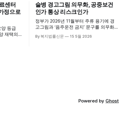
의료센터
술병 경고그림 의무화, 공중보건
신 가정으로
인가 통상 리스크인가
정부가 2026년 11월부터 주류 용기에 경
고그림과 ‘음주운전 금지’ 문구를 의무화하
요양 등급
기로 하면서, 공중보건 강화라는 취지와
요양 재택의
By 복지법률신문
15 5월 2026
별개로 산업·통상 측면의 파장이 주목되고
다. 시
있다. 특히 이번 제도는 국제 통상 규범, 영
천진한의원
세업체 부담, 소비자 선택권 등 다양한 쟁
적인 서비
점을 동시에 내포하고 있어 균형 잡힌 접
근이 필요하다는 지적이 나온다. 우선, 국
의료기관 이
제 통상 마찰 가능성이 주요 변수로
양 등급자
·사회복지사
가정을 방문
Powered by
Ghost