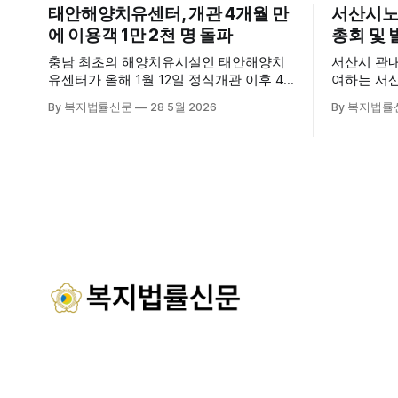
태안해양치유센터, 개관 4개월 만
서산시노
에 이용객 1만 2천 명 돌파
총회 및 
충남 최초의 해양치유시설인 태안해양치
서산시 관
유센터가 올해 1월 12일 정식개관 이후 4
여하는 서
개월 만에 누적 이용객 1만 2천 명을 넘어
28일 서
By 복지법률신문
28 5월 2026
By 복지법률
섰다. 군에 따르면, 태안해양치유센터는
장에서 창
태안만의 독보적인 해양자원을 활용한 맞
식 출범했다. 이날 행사에는 서산
춤형 프로그램과 차별화된 웰니스 콘텐츠
주·야간보
를 선보이며 관광객과 군민의 발길을 끌고
관 내빈 등
있다. 센터는 염지하수, 피트 등 태안의 청
산시청 관
정 해양자원을 활용해 몸과 마음의 회복을
서산시재가
돕는 다양한 프로그램을 운영하고
협회 등 지
들이 함께해 
시노인주야