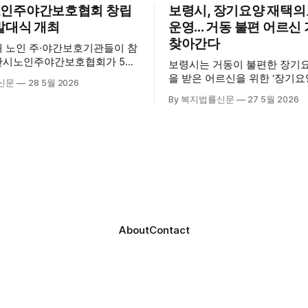
인주야간보호협회 창립
보령시, 장기요양 재택
발대식 개최
운영... 거동 불편 어르
찾아간다
내 노인 주·야간보호기관들이 참
산시노인주야간보호협회가 5월
보령시는 거동이 불편한 장기
산시육아종합지원센터 3층 공연
을 받은 어르신을 위한 ‘장기
신문
28 5월 2026
립총회 및 발대식을 개최하고 공
료센터’를 운영하고 있다고 밝혔
By 복지법률신문
27 5월 2026
시 관내
는 지난 3월 대천중앙병원, 
호기관 관계자와 종사자, 유관기
과 운영협약을 체결하고 본격
 약 100여명이 참석했으며, 서
스 제공에 나서고 있다. 재택의료센터
계자, 서산시노인복지시설협회,
는 (한)의사가 거동 불편으로 
복지협회, 서산시사회복지사
용이 어렵다고 판단한 장기요
역 노인복지 관련 기관 관계자
를 대상으로, (한)의사·간호사
협회 출범을 축하했다. 서산
로 구성된 다학제 팀이 직접 
간보호협회는 서산시 소재
해 건강관리서비스를 제공하는
About
Contact