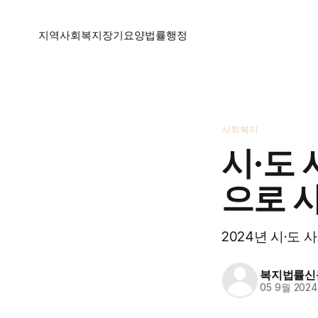
지역
사회복지
장기요양
법률
행정
사회복지
시·도
으로 
2024년 시·도
복지법률신
05 9월 2024