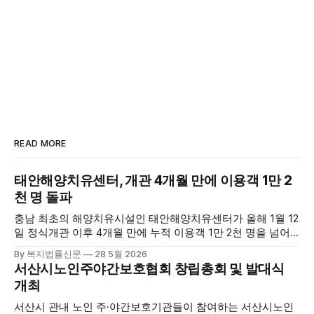
READ MORE
태안해양치유센터, 개관 4개월 만에 이용객 1만 2
천 명 돌파
충남 최초의 해양치유시설인 태안해양치유센터가 올해 1월 12
일 정식개관 이후 4개월 만에 누적 이용객 1만 2천 명을 넘어
섰다. 군에 따르면, 태안해양치유센터는 태안만의 독보적인 해
By 복지법률신문
28 5월 2026
양자원을 활용한 맞춤형 프로그램과 차별화된 웰니스 콘텐츠
서산시노인주야간보호협회 창립총회 및 발대식
를 선보이며 관광객과 군민의 발길을 끌고 있다. 센터는 염지
개최
하수, 피트 등 태안의 청정 해양자원을 활용해 몸과 마음의 회
복을 돕는 다양한 프로그램을 운영하고
서산시 관내 노인 주·야간보호기관들이 참여하는 서산시노인