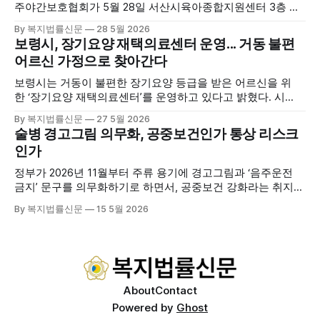
주야간보호협회가 5월 28일 서산시육아종합지원센터 3층 공
연장에서 창립총회 및 발대식을 개최하고 공식 출범했다. 이날
By 복지법률신문
28 5월 2026
행사에는 서산시 관내 주·야간보호기관 관계자와 종사자, 유관
보령시, 장기요양 재택의료센터 운영... 거동 불편
기관 내빈 등 약 100여명이 참석했으며, 서산시청 관계자, 서
어르신 가정으로 찾아간다
산시노인복지시설협회, 서산시재가복지협회, 서산시사회복지
사협회 등 지역 노인복지 관련 기관 관계자들이 함께해 협회
보령시는 거동이 불편한 장기요양 등급을 받은 어르신을 위
출범을 축하했다. 서산시노인주야간보호협회는 서산시 소재
한 ‘장기요양 재택의료센터’를 운영하고 있다고 밝혔다. 시
는 지난 3월 대천중앙병원, 천진한의원과 운영협약을 체결하
By 복지법률신문
27 5월 2026
고 본격적인 서비스 제공에 나서고 있다. 재택의료센터
술병 경고그림 의무화, 공중보건인가 통상 리스크
는 (한)의사가 거동 불편으로 의료기관 이용이 어렵다고 판단
인가
한 장기요양 등급자를 대상으로, (한)의사·간호사·사회복지사
로 구성된 다학제 팀이 직접 가정을 방문해 건강관리서비스
정부가 2026년 11월부터 주류 용기에 경고그림과 ‘음주운전
를 제공하는
금지’ 문구를 의무화하기로 하면서, 공중보건 강화라는 취지와
별개로 산업·통상 측면의 파장이 주목되고 있다. 특히 이번 제
By 복지법률신문
15 5월 2026
도는 국제 통상 규범, 영세업체 부담, 소비자 선택권 등 다양한
쟁점을 동시에 내포하고 있어 균형 잡힌 접근이 필요하다는 지
적이 나온다. 우선, 국제 통상 마찰 가능성이 주요 변수로
About
Contact
Powered by
Ghost