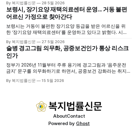
By 복지법률신문
28 5월 2026
행사에는 서산시 관내 주·야간보호기관 관계자와 종사자, 유관
보령시, 장기요양 재택의료센터 운영... 거동 불편
기관 내빈 등 약 100여명이 참석했으며, 서산시청 관계자, 서
어르신 가정으로 찾아간다
산시노인복지시설협회, 서산시재가복지협회, 서산시사회복지
사협회 등 지역 노인복지 관련 기관 관계자들이 함께해 협회
보령시는 거동이 불편한 장기요양 등급을 받은 어르신을 위
출범을 축하했다. 서산시노인주야간보호협회는 서산시 소재
한 ‘장기요양 재택의료센터’를 운영하고 있다고 밝혔다. 시
는 지난 3월 대천중앙병원, 천진한의원과 운영협약을 체결하
By 복지법률신문
27 5월 2026
고 본격적인 서비스 제공에 나서고 있다. 재택의료센터
술병 경고그림 의무화, 공중보건인가 통상 리스크
는 (한)의사가 거동 불편으로 의료기관 이용이 어렵다고 판단
인가
한 장기요양 등급자를 대상으로, (한)의사·간호사·사회복지사
로 구성된 다학제 팀이 직접 가정을 방문해 건강관리서비스
정부가 2026년 11월부터 주류 용기에 경고그림과 ‘음주운전
를 제공하는
금지’ 문구를 의무화하기로 하면서, 공중보건 강화라는 취지와
별개로 산업·통상 측면의 파장이 주목되고 있다. 특히 이번 제
By 복지법률신문
15 5월 2026
도는 국제 통상 규범, 영세업체 부담, 소비자 선택권 등 다양한
쟁점을 동시에 내포하고 있어 균형 잡힌 접근이 필요하다는 지
적이 나온다. 우선, 국제 통상 마찰 가능성이 주요 변수로
About
Contact
Powered by
Ghost