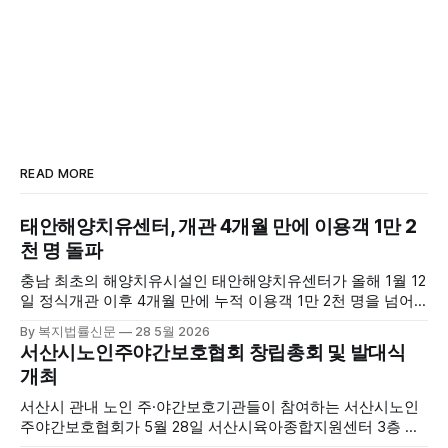
READ MORE
태안해양치유센터, 개관 4개월 만에 이용객 1만 2
천 명 돌파
충남 최초의 해양치유시설인 태안해양치유센터가 올해 1월 12
일 정식개관 이후 4개월 만에 누적 이용객 1만 2천 명을 넘어
섰다. 군에 따르면, 태안해양치유센터는 태안만의 독보적인 해
By 복지법률신문
28 5월 2026
양자원을 활용한 맞춤형 프로그램과 차별화된 웰니스 콘텐츠
서산시노인주야간보호협회 창립총회 및 발대식
를 선보이며 관광객과 군민의 발길을 끌고 있다. 센터는 염지
개최
하수, 피트 등 태안의 청정 해양자원을 활용해 몸과 마음의 회
복을 돕는 다양한 프로그램을 운영하고
서산시 관내 노인 주·야간보호기관들이 참여하는 서산시노인
주야간보호협회가 5월 28일 서산시육아종합지원센터 3층 공
연장에서 창립총회 및 발대식을 개최하고 공식 출범했다. 이날