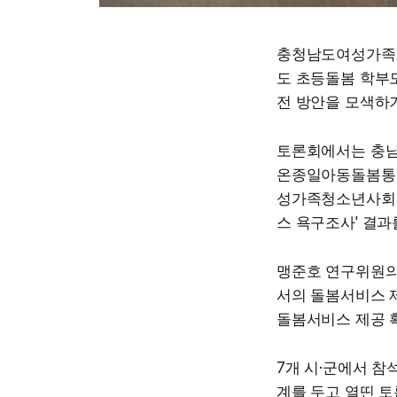
충청남도여성가족청
도 초등돌봄 학부
전 방안을 모색하
토론회에서는 충남도
온종일아동돌봄통합
성가족청소년사회서
스 욕구조사' 결과
맹준호 연구위원의 
서의 돌봄서비스 제
돌봄서비스 제공 확
7개 시·군에서 참
계를 두고 열띤 토