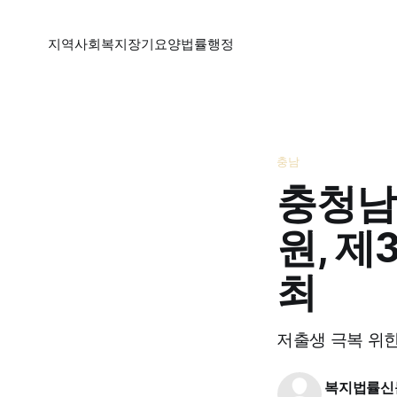
지역
사회복지
장기요양
법률
행정
충남
충청남
원, 
최
저출생 극복 위한
복지법률신