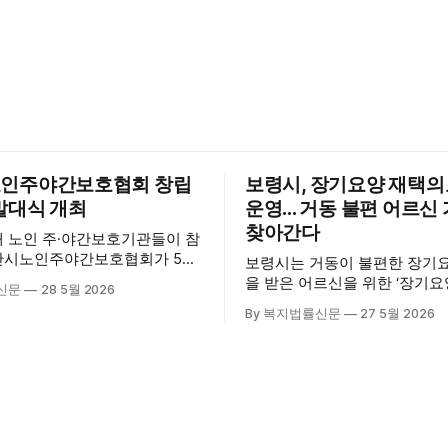
인주야간보호협회 창립
보령시, 장기요양 재택
발대식 개최
운영... 거동 불편 어르
찾아간다
내 노인 주·야간보호기관들이 참
산시노인주야간보호협회가 5월
보령시는 거동이 불편한 장기
산시육아종합지원센터 3층 공연
을 받은 어르신을 위한 ‘장기
신문
28 5월 2026
립총회 및 발대식을 개최하고 공
료센터’를 운영하고 있다고 밝혔
By 복지법률신문
27 5월 2026
시 관내
는 지난 3월 대천중앙병원, 
호기관 관계자와 종사자, 유관기
과 운영협약을 체결하고 본격
 약 100여명이 참석했으며, 서
스 제공에 나서고 있다. 재택의료센터
계자, 서산시노인복지시설협회,
는 (한)의사가 거동 불편으로 
복지협회, 서산시사회복지사
용이 어렵다고 판단한 장기요
역 노인복지 관련 기관 관계자
를 대상으로, (한)의사·간호사
협회 출범을 축하했다. 서산
로 구성된 다학제 팀이 직접 