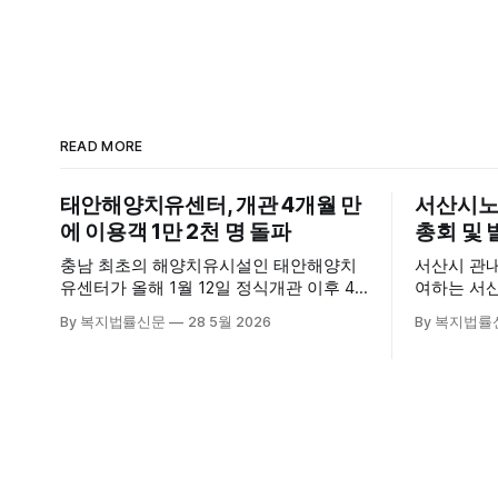
READ MORE
태안해양치유센터, 개관 4개월 만
서산시노
에 이용객 1만 2천 명 돌파
총회 및 
충남 최초의 해양치유시설인 태안해양치
서산시 관
유센터가 올해 1월 12일 정식개관 이후 4
여하는 서
개월 만에 누적 이용객 1만 2천 명을 넘어
28일 서
By 복지법률신문
28 5월 2026
By 복지법률
섰다. 군에 따르면, 태안해양치유센터는
장에서 창
태안만의 독보적인 해양자원을 활용한 맞
식 출범했다. 이날 행사에는 서산
춤형 프로그램과 차별화된 웰니스 콘텐츠
주·야간보
를 선보이며 관광객과 군민의 발길을 끌고
관 내빈 등
있다. 센터는 염지하수, 피트 등 태안의 청
산시청 관
정 해양자원을 활용해 몸과 마음의 회복을
서산시재가
돕는 다양한 프로그램을 운영하고
협회 등 지
들이 함께해 