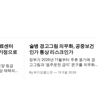
의료센터
술병 경고그림 의무화, 공중보건
신 가정으로
인가 통상 리스크인가
정부가 2026년 11월부터 주류 용기에 경
고그림과 ‘음주운전 금지’ 문구를 의무화하
요양 등급
기로 하면서, 공중보건 강화라는 취지와
요양 재택의
By 복지법률신문
15 5월 2026
별개로 산업·통상 측면의 파장이 주목되고
다. 시
있다. 특히 이번 제도는 국제 통상 규범, 영
천진한의원
세업체 부담, 소비자 선택권 등 다양한 쟁
적인 서비
점을 동시에 내포하고 있어 균형 잡힌 접
근이 필요하다는 지적이 나온다. 우선, 국
의료기관 이
제 통상 마찰 가능성이 주요 변수로
양 등급자
·사회복지사
가정을 방문