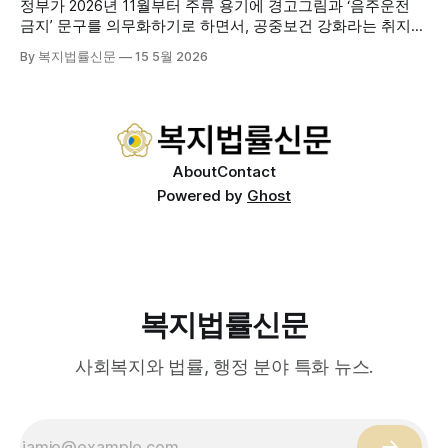
로 구성된 다학제 팀이 직접 가정을 방문해 건강관리서비스
정부가 2026년 11월부터 주류 용기에 경고그림과 ‘음주운전
를 제공하는
금지’ 문구를 의무화하기로 하면서, 공중보건 강화라는 취지와
별개로 산업·통상 측면의 파장이 주목되고 있다. 특히 이번 제
By 복지법률신문
15 5월 2026
도는 국제 통상 규범, 영세업체 부담, 소비자 선택권 등 다양한
쟁점을 동시에 내포하고 있어 균형 잡힌 접근이 필요하다는 지
적이 나온다. 우선, 국제 통상 마찰 가능성이 주요 변수로
About
Contact
Powered by
Ghost
복지법률신문
사회복지와 법률, 행정 분야 특화 뉴스.