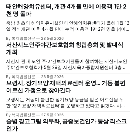
태안해양치유센터, 개관 4개월 만에 이용객 1만 2
천 명 돌파
충남 최초의 해양치유시설인 태안해양치유센터가 올해 1월 12
일 정식개관 이후 4개월 만에 누적 이용객 1만 2천 명을 넘어
섰다. 군에 따르면, 태안해양치유센터는 태안만의 독보적인 해
By 복지법률신문
28 5월 2026
양자원을 활용한 맞춤형 프로그램과 차별화된 웰니스 콘텐츠
서산시노인주야간보호협회 창립총회 및 발대식
를 선보이며 관광객과 군민의 발길을 끌고 있다. 센터는 염지
개최
하수, 피트 등 태안의 청정 해양자원을 활용해 몸과 마음의 회
복을 돕는 다양한 프로그램을 운영하고
서산시 관내 노인 주·야간보호기관들이 참여하는 서산시노인
주야간보호협회가 5월 28일 서산시육아종합지원센터 3층 공
연장에서 창립총회 및 발대식을 개최하고 공식 출범했다. 이날
By 복지법률신문
28 5월 2026
행사에는 서산시 관내 주·야간보호기관 관계자와 종사자, 유관
보령시, 장기요양 재택의료센터 운영... 거동 불편
기관 내빈 등 약 100여명이 참석했으며, 서산시청 관계자, 서
어르신 가정으로 찾아간다
산시노인복지시설협회, 서산시재가복지협회, 서산시사회복지
사협회 등 지역 노인복지 관련 기관 관계자들이 함께해 협회
보령시는 거동이 불편한 장기요양 등급을 받은 어르신을 위
출범을 축하했다. 서산시노인주야간보호협회는 서산시 소재
한 ‘장기요양 재택의료센터’를 운영하고 있다고 밝혔다. 시
는 지난 3월 대천중앙병원, 천진한의원과 운영협약을 체결하
By 복지법률신문
27 5월 2026
고 본격적인 서비스 제공에 나서고 있다. 재택의료센터
술병 경고그림 의무화, 공중보건인가 통상 리스크
는 (한)의사가 거동 불편으로 의료기관 이용이 어렵다고 판단
인가
한 장기요양 등급자를 대상으로, (한)의사·간호사·사회복지사