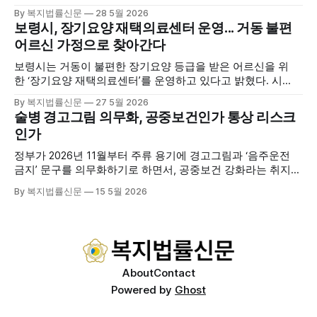
연장에서 창립총회 및 발대식을 개최하고 공식 출범했다. 이날
By 복지법률신문
28 5월 2026
행사에는 서산시 관내 주·야간보호기관 관계자와 종사자, 유관
보령시, 장기요양 재택의료센터 운영... 거동 불편
기관 내빈 등 약 100여명이 참석했으며, 서산시청 관계자, 서
어르신 가정으로 찾아간다
산시노인복지시설협회, 서산시재가복지협회, 서산시사회복지
사협회 등 지역 노인복지 관련 기관 관계자들이 함께해 협회
보령시는 거동이 불편한 장기요양 등급을 받은 어르신을 위
출범을 축하했다. 서산시노인주야간보호협회는 서산시 소재
한 ‘장기요양 재택의료센터’를 운영하고 있다고 밝혔다. 시
는 지난 3월 대천중앙병원, 천진한의원과 운영협약을 체결하
By 복지법률신문
27 5월 2026
고 본격적인 서비스 제공에 나서고 있다. 재택의료센터
술병 경고그림 의무화, 공중보건인가 통상 리스크
는 (한)의사가 거동 불편으로 의료기관 이용이 어렵다고 판단
인가
한 장기요양 등급자를 대상으로, (한)의사·간호사·사회복지사
로 구성된 다학제 팀이 직접 가정을 방문해 건강관리서비스
정부가 2026년 11월부터 주류 용기에 경고그림과 ‘음주운전
를 제공하는
금지’ 문구를 의무화하기로 하면서, 공중보건 강화라는 취지와
별개로 산업·통상 측면의 파장이 주목되고 있다. 특히 이번 제
By 복지법률신문
15 5월 2026
도는 국제 통상 규범, 영세업체 부담, 소비자 선택권 등 다양한
쟁점을 동시에 내포하고 있어 균형 잡힌 접근이 필요하다는 지
적이 나온다. 우선, 국제 통상 마찰 가능성이 주요 변수로
About
Contact
Powered by
Ghost