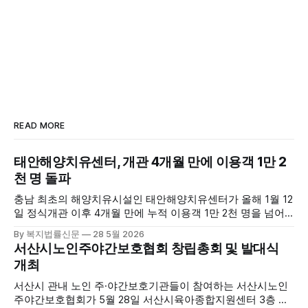
READ MORE
태안해양치유센터, 개관 4개월 만에 이용객 1만 2
천 명 돌파
충남 최초의 해양치유시설인 태안해양치유센터가 올해 1월 12
일 정식개관 이후 4개월 만에 누적 이용객 1만 2천 명을 넘어
섰다. 군에 따르면, 태안해양치유센터는 태안만의 독보적인 해
By 복지법률신문
28 5월 2026
양자원을 활용한 맞춤형 프로그램과 차별화된 웰니스 콘텐츠
서산시노인주야간보호협회 창립총회 및 발대식
를 선보이며 관광객과 군민의 발길을 끌고 있다. 센터는 염지
개최
하수, 피트 등 태안의 청정 해양자원을 활용해 몸과 마음의 회
복을 돕는 다양한 프로그램을 운영하고
서산시 관내 노인 주·야간보호기관들이 참여하는 서산시노인
주야간보호협회가 5월 28일 서산시육아종합지원센터 3층 공