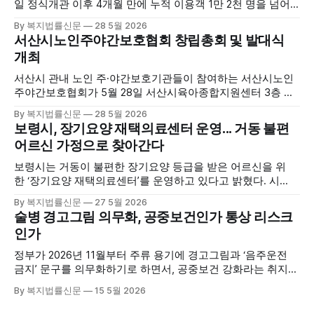
일 정식개관 이후 4개월 만에 누적 이용객 1만 2천 명을 넘어
섰다. 군에 따르면, 태안해양치유센터는 태안만의 독보적인 해
By 복지법률신문
28 5월 2026
양자원을 활용한 맞춤형 프로그램과 차별화된 웰니스 콘텐츠
서산시노인주야간보호협회 창립총회 및 발대식
를 선보이며 관광객과 군민의 발길을 끌고 있다. 센터는 염지
개최
하수, 피트 등 태안의 청정 해양자원을 활용해 몸과 마음의 회
복을 돕는 다양한 프로그램을 운영하고
서산시 관내 노인 주·야간보호기관들이 참여하는 서산시노인
주야간보호협회가 5월 28일 서산시육아종합지원센터 3층 공
연장에서 창립총회 및 발대식을 개최하고 공식 출범했다. 이날
By 복지법률신문
28 5월 2026
행사에는 서산시 관내 주·야간보호기관 관계자와 종사자, 유관
보령시, 장기요양 재택의료센터 운영... 거동 불편
기관 내빈 등 약 100여명이 참석했으며, 서산시청 관계자, 서
어르신 가정으로 찾아간다
산시노인복지시설협회, 서산시재가복지협회, 서산시사회복지
사협회 등 지역 노인복지 관련 기관 관계자들이 함께해 협회
보령시는 거동이 불편한 장기요양 등급을 받은 어르신을 위
출범을 축하했다. 서산시노인주야간보호협회는 서산시 소재
한 ‘장기요양 재택의료센터’를 운영하고 있다고 밝혔다. 시
는 지난 3월 대천중앙병원, 천진한의원과 운영협약을 체결하
By 복지법률신문
27 5월 2026
고 본격적인 서비스 제공에 나서고 있다. 재택의료센터
술병 경고그림 의무화, 공중보건인가 통상 리스크
는 (한)의사가 거동 불편으로 의료기관 이용이 어렵다고 판단
인가
한 장기요양 등급자를 대상으로, (한)의사·간호사·사회복지사
로 구성된 다학제 팀이 직접 가정을 방문해 건강관리서비스
정부가 2026년 11월부터 주류 용기에 경고그림과 ‘음주운전
를 제공하는
금지’ 문구를 의무화하기로 하면서, 공중보건 강화라는 취지와
별개로 산업·통상 측면의 파장이 주목되고 있다. 특히 이번 제
By 복지법률신문
15 5월 2026
도는 국제 통상 규범, 영세업체 부담, 소비자 선택권 등 다양한
쟁점을 동시에 내포하고 있어 균형 잡힌 접근이 필요하다는 지