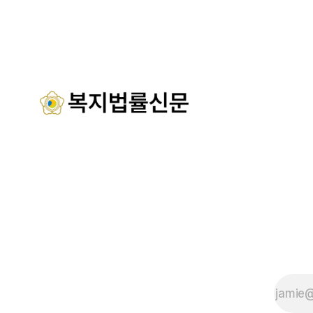
를 선보이며 관광객과 군민의 발길을 끌고
관 내빈 등
있다. 센터는 염지하수, 피트 등 태안의 청
산시청 관
정 해양자원을 활용해 몸과 마음의 회복을
서산시재가
돕는 다양한 프로그램을 운영하고
협회 등 지
들이 함께해 
시노인주야