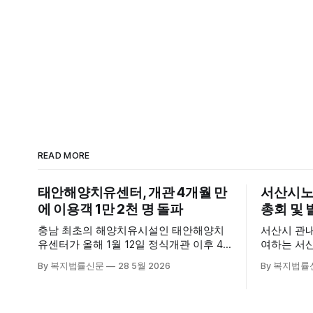
READ MORE
태안해양치유센터, 개관 4개월 만
서산시노
에 이용객 1만 2천 명 돌파
총회 및 
충남 최초의 해양치유시설인 태안해양치
서산시 관
유센터가 올해 1월 12일 정식개관 이후 4
여하는 서
개월 만에 누적 이용객 1만 2천 명을 넘어
28일 서
By 복지법률신문
28 5월 2026
By 복지법률
섰다. 군에 따르면, 태안해양치유센터는
장에서 창
태안만의 독보적인 해양자원을 활용한 맞
식 출범했다. 이날 행사에는 서산
춤형 프로그램과 차별화된 웰니스 콘텐츠
주·야간보