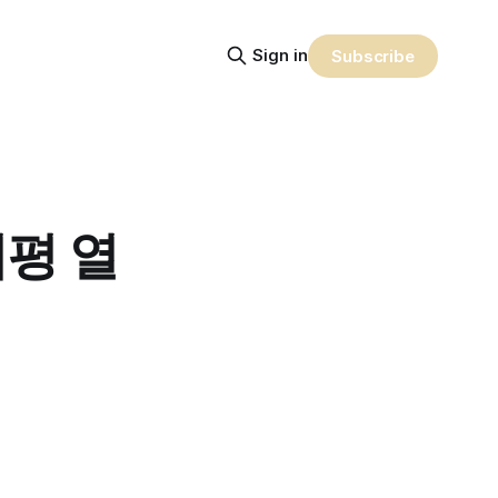
Sign in
Subscribe
지평 열