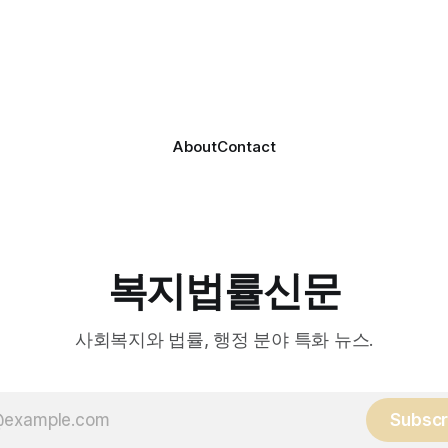
 약 100여명이 참석했으며, 서
스 제공에 나서고 있다. 재택의료센터
계자, 서산시노인복지시설협회,
는 (한)의사가 거동 불편으로 
복지협회, 서산시사회복지사
용이 어렵다고 판단한 장기요
역 노인복지 관련 기관 관계자
를 대상으로, (한)의사·간호사
협회 출범을 축하했다. 서산
로 구성된 다학제 팀이 직접 
간보호협회는 서산시 소재
해 건강관리서비스를 제공하는
About
Contact
복지법률신문
사회복지와 법률, 행정 분야 특화 뉴스.
Subscr