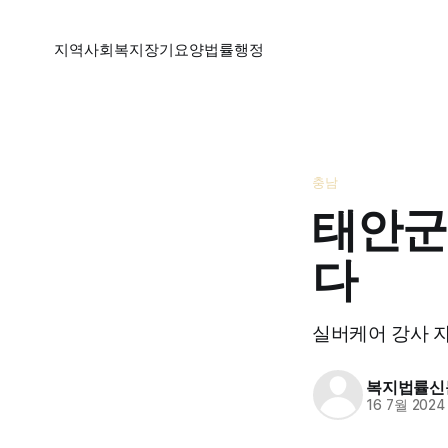
지역
사회복지
장기요양
법률
행정
충남
태안군
다
실버케어 강사 자
복지법률신
16 7월 2024