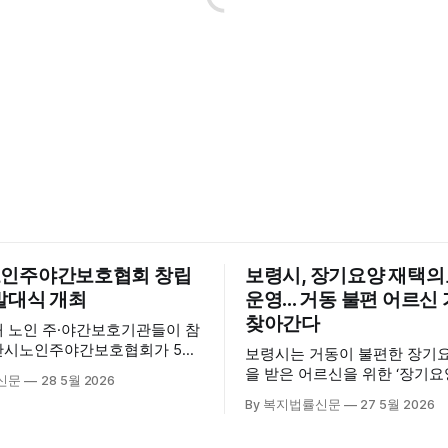
인주야간보호협회 창립
보령시, 장기요양 재택
발대식 개최
운영... 거동 불편 어르
찾아간다
내 노인 주·야간보호기관들이 참
산시노인주야간보호협회가 5월
보령시는 거동이 불편한 장기
산시육아종합지원센터 3층 공연
을 받은 어르신을 위한 ‘장기
신문
28 5월 2026
립총회 및 발대식을 개최하고 공
료센터’를 운영하고 있다고 밝혔
By 복지법률신문
27 5월 2026
시 관내
는 지난 3월 대천중앙병원, 
호기관 관계자와 종사자, 유관기
과 운영협약을 체결하고 본격