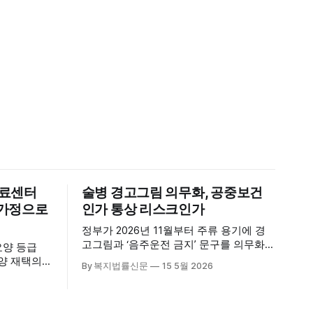
의료센터
술병 경고그림 의무화, 공중보건
신 가정으로
인가 통상 리스크인가
정부가 2026년 11월부터 주류 용기에 경
고그림과 ‘음주운전 금지’ 문구를 의무화하
요양 등급
기로 하면서, 공중보건 강화라는 취지와
요양 재택의
By 복지법률신문
15 5월 2026
별개로 산업·통상 측면의 파장이 주목되고
다. 시
있다. 특히 이번 제도는 국제 통상 규범, 영
천진한의원
세업체 부담, 소비자 선택권 등 다양한 쟁
적인 서비