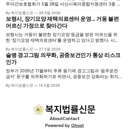
주야간보호협회가 5월 28일 서산시육아종합지원센터 3층 공
연장에서 창립총회 및 발대식을 개최하고 공식 출범했다. 이날
By 복지법률신문
28 5월 2026
행사에는 서산시 관내 주·야간보호기관 관계자와 종사자, 유관
보령시, 장기요양 재택의료센터 운영... 거동 불편
기관 내빈 등 약 100여명이 참석했으며, 서산시청 관계자, 서
어르신 가정으로 찾아간다
산시노인복지시설협회, 서산시재가복지협회, 서산시사회복지
사협회 등 지역 노인복지 관련 기관 관계자들이 함께해 협회
보령시는 거동이 불편한 장기요양 등급을 받은 어르신을 위
출범을 축하했다. 서산시노인주야간보호협회는 서산시 소재
한 ‘장기요양 재택의료센터’를 운영하고 있다고 밝혔다. 시
는 지난 3월 대천중앙병원, 천진한의원과 운영협약을 체결하
By 복지법률신문
27 5월 2026
고 본격적인 서비스 제공에 나서고 있다. 재택의료센터
술병 경고그림 의무화, 공중보건인가 통상 리스크
는 (한)의사가 거동 불편으로 의료기관 이용이 어렵다고 판단
인가
한 장기요양 등급자를 대상으로, (한)의사·간호사·사회복지사
로 구성된 다학제 팀이 직접 가정을 방문해 건강관리서비스
정부가 2026년 11월부터 주류 용기에 경고그림과 ‘음주운전
를 제공하는
금지’ 문구를 의무화하기로 하면서, 공중보건 강화라는 취지와
별개로 산업·통상 측면의 파장이 주목되고 있다. 특히 이번 제
By 복지법률신문
15 5월 2026
도는 국제 통상 규범, 영세업체 부담, 소비자 선택권 등 다양한
쟁점을 동시에 내포하고 있어 균형 잡힌 접근이 필요하다는 지
적이 나온다. 우선, 국제 통상 마찰 가능성이 주요 변수로
About
Contact
Powered by
Ghost