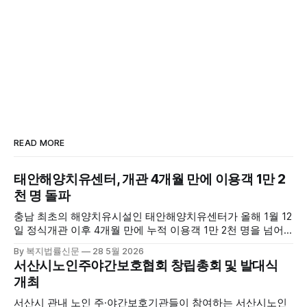
READ MORE
태안해양치유센터, 개관 4개월 만에 이용객 1만 2
천 명 돌파
충남 최초의 해양치유시설인 태안해양치유센터가 올해 1월 12
일 정식개관 이후 4개월 만에 누적 이용객 1만 2천 명을 넘어
섰다. 군에 따르면, 태안해양치유센터는 태안만의 독보적인 해
By 복지법률신문
28 5월 2026
양자원을 활용한 맞춤형 프로그램과 차별화된 웰니스 콘텐츠
서산시노인주야간보호협회 창립총회 및 발대식
를 선보이며 관광객과 군민의 발길을 끌고 있다. 센터는 염지
개최
하수, 피트 등 태안의 청정 해양자원을 활용해 몸과 마음의 회
복을 돕는 다양한 프로그램을 운영하고
서산시 관내 노인 주·야간보호기관들이 참여하는 서산시노인