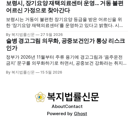
보령시, 장기요양 재택의료센터 운영... 거동 불편
기관 내빈 등 약 100여명이 참석했으며, 서산시청 관계자, 서
어르신 가정으로 찾아간다
산시노인복지시설협회, 서산시재가복지협회, 서산시사회복지
사협회 등 지역 노인복지 관련 기관 관계자들이 함께해 협회
보령시는 거동이 불편한 장기요양 등급을 받은 어르신을 위
출범을 축하했다. 서산시노인주야간보호협회는 서산시 소재
한 ‘장기요양 재택의료센터’를 운영하고 있다고 밝혔다. 시
는 지난 3월 대천중앙병원, 천진한의원과 운영협약을 체결하
By 복지법률신문
27 5월 2026
고 본격적인 서비스 제공에 나서고 있다. 재택의료센터
술병 경고그림 의무화, 공중보건인가 통상 리스크
는 (한)의사가 거동 불편으로 의료기관 이용이 어렵다고 판단
인가
한 장기요양 등급자를 대상으로, (한)의사·간호사·사회복지사
로 구성된 다학제 팀이 직접 가정을 방문해 건강관리서비스
정부가 2026년 11월부터 주류 용기에 경고그림과 ‘음주운전
를 제공하는
금지’ 문구를 의무화하기로 하면서, 공중보건 강화라는 취지와
별개로 산업·통상 측면의 파장이 주목되고 있다. 특히 이번 제
By 복지법률신문
15 5월 2026
도는 국제 통상 규범, 영세업체 부담, 소비자 선택권 등 다양한
쟁점을 동시에 내포하고 있어 균형 잡힌 접근이 필요하다는 지
적이 나온다. 우선, 국제 통상 마찰 가능성이 주요 변수로
About
Contact
Powered by
Ghost