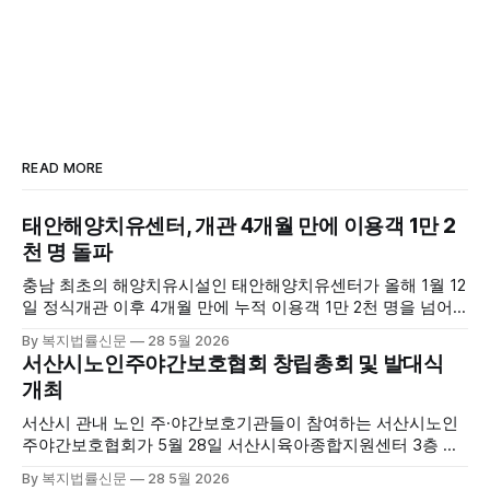
READ MORE
태안해양치유센터, 개관 4개월 만에 이용객 1만 2
천 명 돌파
충남 최초의 해양치유시설인 태안해양치유센터가 올해 1월 12
일 정식개관 이후 4개월 만에 누적 이용객 1만 2천 명을 넘어
섰다. 군에 따르면, 태안해양치유센터는 태안만의 독보적인 해
By 복지법률신문
28 5월 2026
양자원을 활용한 맞춤형 프로그램과 차별화된 웰니스 콘텐츠
서산시노인주야간보호협회 창립총회 및 발대식
를 선보이며 관광객과 군민의 발길을 끌고 있다. 센터는 염지
개최
하수, 피트 등 태안의 청정 해양자원을 활용해 몸과 마음의 회
복을 돕는 다양한 프로그램을 운영하고
서산시 관내 노인 주·야간보호기관들이 참여하는 서산시노인
주야간보호협회가 5월 28일 서산시육아종합지원센터 3층 공
연장에서 창립총회 및 발대식을 개최하고 공식 출범했다. 이날
By 복지법률신문
28 5월 2026
행사에는 서산시 관내 주·야간보호기관 관계자와 종사자, 유관