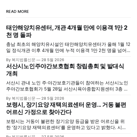
READ MORE
태안해양치유센터, 개관 4개월 만에 이용객 1만 2
천 명 돌파
충남 최초의 해양치유시설인 태안해양치유센터가 올해 1월 12
일 정식개관 이후 4개월 만에 누적 이용객 1만 2천 명을 넘어
섰다. 군에 따르면, 태안해양치유센터는 태안만의 독보적인 해
By 복지법률신문
28 5월 2026
양자원을 활용한 맞춤형 프로그램과 차별화된 웰니스 콘텐츠
서산시노인주야간보호협회 창립총회 및 발대식
를 선보이며 관광객과 군민의 발길을 끌고 있다. 센터는 염지
개최
하수, 피트 등 태안의 청정 해양자원을 활용해 몸과 마음의 회
복을 돕는 다양한 프로그램을 운영하고
서산시 관내 노인 주·야간보호기관들이 참여하는 서산시노인
주야간보호협회가 5월 28일 서산시육아종합지원센터 3층 공
연장에서 창립총회 및 발대식을 개최하고 공식 출범했다. 이날
By 복지법률신문
28 5월 2026
행사에는 서산시 관내 주·야간보호기관 관계자와 종사자, 유관
보령시, 장기요양 재택의료센터 운영... 거동 불편
기관 내빈 등 약 100여명이 참석했으며, 서산시청 관계자, 서
어르신 가정으로 찾아간다
산시노인복지시설협회, 서산시재가복지협회, 서산시사회복지
사협회 등 지역 노인복지 관련 기관 관계자들이 함께해 협회
보령시는 거동이 불편한 장기요양 등급을 받은 어르신을 위
출범을 축하했다. 서산시노인주야간보호협회는 서산시 소재
한 ‘장기요양 재택의료센터’를 운영하고 있다고 밝혔다. 시
는 지난 3월 대천중앙병원, 천진한의원과 운영협약을 체결하
By 복지법률신문
27 5월 2026