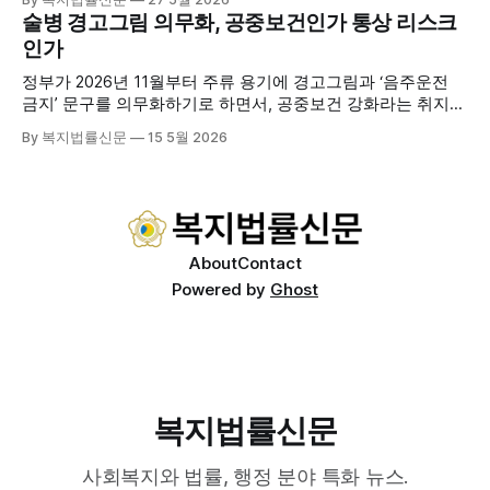
고 본격적인 서비스 제공에 나서고 있다. 재택의료센터
술병 경고그림 의무화, 공중보건인가 통상 리스크
는 (한)의사가 거동 불편으로 의료기관 이용이 어렵다고 판단
인가
한 장기요양 등급자를 대상으로, (한)의사·간호사·사회복지사
로 구성된 다학제 팀이 직접 가정을 방문해 건강관리서비스
정부가 2026년 11월부터 주류 용기에 경고그림과 ‘음주운전
를 제공하는
금지’ 문구를 의무화하기로 하면서, 공중보건 강화라는 취지와
별개로 산업·통상 측면의 파장이 주목되고 있다. 특히 이번 제
By 복지법률신문
15 5월 2026
도는 국제 통상 규범, 영세업체 부담, 소비자 선택권 등 다양한
쟁점을 동시에 내포하고 있어 균형 잡힌 접근이 필요하다는 지
적이 나온다. 우선, 국제 통상 마찰 가능성이 주요 변수로
About
Contact
Powered by
Ghost
복지법률신문
사회복지와 법률, 행정 분야 특화 뉴스.