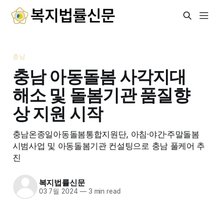
충남
충남 아동돌봄 사각지대
해소 및 돌봄기관 품질향
상 지원 시작
충남온종일아동돌봄통합지원단, 아침·야간·주말돌봄
시범사업 및 아동돌봄기관 컨설팅으로 충남 풀케어 추
진
복지법률신문
03 7월 2024
—
3 min read