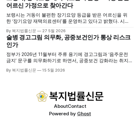
기관 내빈 등 약 100여명이 참석했으며, 서산시청 관계자, 서
어르신 가정으로 찾아간다
산시노인복지시설협회, 서산시재가복지협회, 서산시사회복지
사협회 등 지역 노인복지 관련 기관 관계자들이 함께해 협회
보령시는 거동이 불편한 장기요양 등급을 받은 어르신을 위
출범을 축하했다. 서산시노인주야간보호협회는 서산시 소재
한 ‘장기요양 재택의료센터’를 운영하고 있다고 밝혔다. 시
는 지난 3월 대천중앙병원, 천진한의원과 운영협약을 체결하
By 복지법률신문
27 5월 2026
고 본격적인 서비스 제공에 나서고 있다. 재택의료센터
술병 경고그림 의무화, 공중보건인가 통상 리스크
는 (한)의사가 거동 불편으로 의료기관 이용이 어렵다고 판단
인가
한 장기요양 등급자를 대상으로, (한)의사·간호사·사회복지사
로 구성된 다학제 팀이 직접 가정을 방문해 건강관리서비스
정부가 2026년 11월부터 주류 용기에 경고그림과 ‘음주운전
를 제공하는
금지’ 문구를 의무화하기로 하면서, 공중보건 강화라는 취지와
별개로 산업·통상 측면의 파장이 주목되고 있다. 특히 이번 제
By 복지법률신문
15 5월 2026
도는 국제 통상 규범, 영세업체 부담, 소비자 선택권 등 다양한
쟁점을 동시에 내포하고 있어 균형 잡힌 접근이 필요하다는 지
적이 나온다. 우선, 국제 통상 마찰 가능성이 주요 변수로
About
Contact
Powered by
Ghost