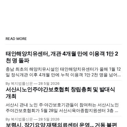
READ MORE
태안해양치유센터, 개관 4개월 만에 이용객 1만 2
천 명 돌파
충남 최초의 해양치유시설인 태안해양치유센터가 올해 1월 12
일 정식개관 이후 4개월 만에 누적 이용객 1만 2천 명을 넘어
섰다. 군에 따르면, 태안해양치유센터는 태안만의 독보적인 해
By 복지법률신문
28 5월 2026
양자원을 활용한 맞춤형 프로그램과 차별화된 웰니스 콘텐츠
서산시노인주야간보호협회 창립총회 및 발대식
를 선보이며 관광객과 군민의 발길을 끌고 있다. 센터는 염지
개최
하수, 피트 등 태안의 청정 해양자원을 활용해 몸과 마음의 회
복을 돕는 다양한 프로그램을 운영하고
서산시 관내 노인 주·야간보호기관들이 참여하는 서산시노인
주야간보호협회가 5월 28일 서산시육아종합지원센터 3층 공
연장에서 창립총회 및 발대식을 개최하고 공식 출범했다. 이날
By 복지법률신문
28 5월 2026
행사에는 서산시 관내 주·야간보호기관 관계자와 종사자, 유관
보령시, 장기요양 재택의료센터 운영... 거동 불편