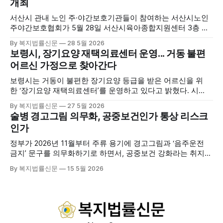
개최
하수, 피트 등 태안의 청정 해양자원을 활용해 몸과 마음의 회
복을 돕는 다양한 프로그램을 운영하고
서산시 관내 노인 주·야간보호기관들이 참여하는 서산시노인
주야간보호협회가 5월 28일 서산시육아종합지원센터 3층 공
연장에서 창립총회 및 발대식을 개최하고 공식 출범했다. 이날
By 복지법률신문
28 5월 2026
행사에는 서산시 관내 주·야간보호기관 관계자와 종사자, 유관
보령시, 장기요양 재택의료센터 운영... 거동 불편
기관 내빈 등 약 100여명이 참석했으며, 서산시청 관계자, 서
어르신 가정으로 찾아간다
산시노인복지시설협회, 서산시재가복지협회, 서산시사회복지
사협회 등 지역 노인복지 관련 기관 관계자들이 함께해 협회
보령시는 거동이 불편한 장기요양 등급을 받은 어르신을 위
출범을 축하했다. 서산시노인주야간보호협회는 서산시 소재
한 ‘장기요양 재택의료센터’를 운영하고 있다고 밝혔다. 시
는 지난 3월 대천중앙병원, 천진한의원과 운영협약을 체결하
By 복지법률신문
27 5월 2026
고 본격적인 서비스 제공에 나서고 있다. 재택의료센터
술병 경고그림 의무화, 공중보건인가 통상 리스크
는 (한)의사가 거동 불편으로 의료기관 이용이 어렵다고 판단
인가
한 장기요양 등급자를 대상으로, (한)의사·간호사·사회복지사
로 구성된 다학제 팀이 직접 가정을 방문해 건강관리서비스
정부가 2026년 11월부터 주류 용기에 경고그림과 ‘음주운전
를 제공하는
금지’ 문구를 의무화하기로 하면서, 공중보건 강화라는 취지와
별개로 산업·통상 측면의 파장이 주목되고 있다. 특히 이번 제
By 복지법률신문
15 5월 2026
도는 국제 통상 규범, 영세업체 부담, 소비자 선택권 등 다양한
쟁점을 동시에 내포하고 있어 균형 잡힌 접근이 필요하다는 지
적이 나온다. 우선, 국제 통상 마찰 가능성이 주요 변수로