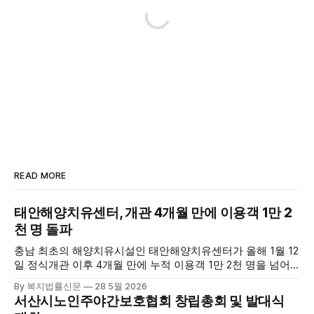
READ MORE
태안해양치유센터, 개관 4개월 만에 이용객 1만 2
천 명 돌파
충남 최초의 해양치유시설인 태안해양치유센터가 올해 1월 12
일 정식개관 이후 4개월 만에 누적 이용객 1만 2천 명을 넘어
섰다. 군에 따르면, 태안해양치유센터는 태안만의 독보적인 해
By 복지법률신문
28 5월 2026
양자원을 활용한 맞춤형 프로그램과 차별화된 웰니스 콘텐츠
서산시노인주야간보호협회 창립총회 및 발대식
를 선보이며 관광객과 군민의 발길을 끌고 있다. 센터는 염지