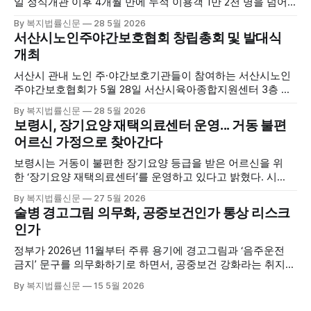
일 정식개관 이후 4개월 만에 누적 이용객 1만 2천 명을 넘어
섰다. 군에 따르면, 태안해양치유센터는 태안만의 독보적인 해
By 복지법률신문
28 5월 2026
양자원을 활용한 맞춤형 프로그램과 차별화된 웰니스 콘텐츠
서산시노인주야간보호협회 창립총회 및 발대식
를 선보이며 관광객과 군민의 발길을 끌고 있다. 센터는 염지
개최
하수, 피트 등 태안의 청정 해양자원을 활용해 몸과 마음의 회
복을 돕는 다양한 프로그램을 운영하고
서산시 관내 노인 주·야간보호기관들이 참여하는 서산시노인
주야간보호협회가 5월 28일 서산시육아종합지원센터 3층 공
연장에서 창립총회 및 발대식을 개최하고 공식 출범했다. 이날
By 복지법률신문
28 5월 2026
행사에는 서산시 관내 주·야간보호기관 관계자와 종사자, 유관
보령시, 장기요양 재택의료센터 운영... 거동 불편
기관 내빈 등 약 100여명이 참석했으며, 서산시청 관계자, 서
어르신 가정으로 찾아간다
산시노인복지시설협회, 서산시재가복지협회, 서산시사회복지
사협회 등 지역 노인복지 관련 기관 관계자들이 함께해 협회
보령시는 거동이 불편한 장기요양 등급을 받은 어르신을 위
출범을 축하했다. 서산시노인주야간보호협회는 서산시 소재
한 ‘장기요양 재택의료센터’를 운영하고 있다고 밝혔다. 시
는 지난 3월 대천중앙병원, 천진한의원과 운영협약을 체결하
By 복지법률신문
27 5월 2026
고 본격적인 서비스 제공에 나서고 있다. 재택의료센터
술병 경고그림 의무화, 공중보건인가 통상 리스크
는 (한)의사가 거동 불편으로 의료기관 이용이 어렵다고 판단
인가
한 장기요양 등급자를 대상으로, (한)의사·간호사·사회복지사
로 구성된 다학제 팀이 직접 가정을 방문해 건강관리서비스
정부가 2026년 11월부터 주류 용기에 경고그림과 ‘음주운전
를 제공하는
금지’ 문구를 의무화하기로 하면서, 공중보건 강화라는 취지와
별개로 산업·통상 측면의 파장이 주목되고 있다. 특히 이번 제
By 복지법률신문
15 5월 2026
도는 국제 통상 규범, 영세업체 부담, 소비자 선택권 등 다양한
쟁점을 동시에 내포하고 있어 균형 잡힌 접근이 필요하다는 지