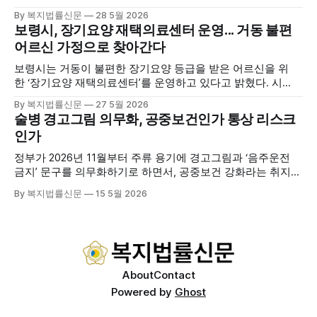
연장에서 창립총회 및 발대식을 개최하고 공식 출범했다. 이날
By 복지법률신문
28 5월 2026
행사에는 서산시 관내 주·야간보호기관 관계자와 종사자, 유관
보령시, 장기요양 재택의료센터 운영... 거동 불편
기관 내빈 등 약 100여명이 참석했으며, 서산시청 관계자, 서
어르신 가정으로 찾아간다
산시노인복지시설협회, 서산시재가복지협회, 서산시사회복지
사협회 등 지역 노인복지 관련 기관 관계자들이 함께해 협회
보령시는 거동이 불편한 장기요양 등급을 받은 어르신을 위
출범을 축하했다. 서산시노인주야간보호협회는 서산시 소재
한 ‘장기요양 재택의료센터’를 운영하고 있다고 밝혔다. 시
는 지난 3월 대천중앙병원, 천진한의원과 운영협약을 체결하
By 복지법률신문
27 5월 2026
고 본격적인 서비스 제공에 나서고 있다. 재택의료센터
술병 경고그림 의무화, 공중보건인가 통상 리스크
는 (한)의사가 거동 불편으로 의료기관 이용이 어렵다고 판단
인가
한 장기요양 등급자를 대상으로, (한)의사·간호사·사회복지사
로 구성된 다학제 팀이 직접 가정을 방문해 건강관리서비스
정부가 2026년 11월부터 주류 용기에 경고그림과 ‘음주운전
를 제공하는
금지’ 문구를 의무화하기로 하면서, 공중보건 강화라는 취지와
별개로 산업·통상 측면의 파장이 주목되고 있다. 특히 이번 제
By 복지법률신문
15 5월 2026
도는 국제 통상 규범, 영세업체 부담, 소비자 선택권 등 다양한
쟁점을 동시에 내포하고 있어 균형 잡힌 접근이 필요하다는 지
적이 나온다. 우선, 국제 통상 마찰 가능성이 주요 변수로
About
Contact
Powered by
Ghost