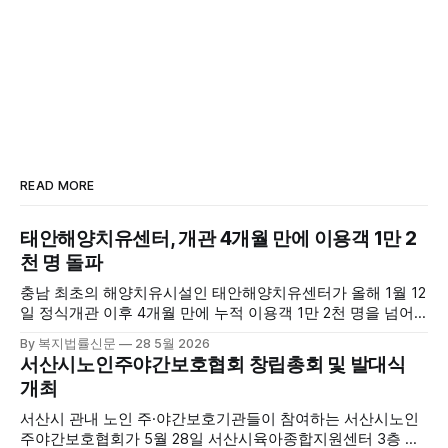
READ MORE
태안해양치유센터, 개관 4개월 만에 이용객 1만 2
천 명 돌파
충남 최초의 해양치유시설인 태안해양치유센터가 올해 1월 12
일 정식개관 이후 4개월 만에 누적 이용객 1만 2천 명을 넘어
섰다. 군에 따르면, 태안해양치유센터는 태안만의 독보적인 해
By 복지법률신문
28 5월 2026
양자원을 활용한 맞춤형 프로그램과 차별화된 웰니스 콘텐츠
서산시노인주야간보호협회 창립총회 및 발대식
를 선보이며 관광객과 군민의 발길을 끌고 있다. 센터는 염지
개최
하수, 피트 등 태안의 청정 해양자원을 활용해 몸과 마음의 회
복을 돕는 다양한 프로그램을 운영하고
서산시 관내 노인 주·야간보호기관들이 참여하는 서산시노인
주야간보호협회가 5월 28일 서산시육아종합지원센터 3층 공