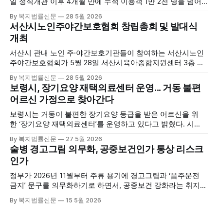
일 정식개관 이후 4개월 만에 누적 이용객 1만 2천 명을 넘어
섰다. 군에 따르면, 태안해양치유센터는 태안만의 독보적인 해
By 복지법률신문
28 5월 2026
양자원을 활용한 맞춤형 프로그램과 차별화된 웰니스 콘텐츠
서산시노인주야간보호협회 창립총회 및 발대식
를 선보이며 관광객과 군민의 발길을 끌고 있다. 센터는 염지
개최
하수, 피트 등 태안의 청정 해양자원을 활용해 몸과 마음의 회
복을 돕는 다양한 프로그램을 운영하고
서산시 관내 노인 주·야간보호기관들이 참여하는 서산시노인
주야간보호협회가 5월 28일 서산시육아종합지원센터 3층 공
연장에서 창립총회 및 발대식을 개최하고 공식 출범했다. 이날
By 복지법률신문
28 5월 2026
행사에는 서산시 관내 주·야간보호기관 관계자와 종사자, 유관
보령시, 장기요양 재택의료센터 운영... 거동 불편
기관 내빈 등 약 100여명이 참석했으며, 서산시청 관계자, 서
어르신 가정으로 찾아간다
산시노인복지시설협회, 서산시재가복지협회, 서산시사회복지
사협회 등 지역 노인복지 관련 기관 관계자들이 함께해 협회
보령시는 거동이 불편한 장기요양 등급을 받은 어르신을 위
출범을 축하했다. 서산시노인주야간보호협회는 서산시 소재
한 ‘장기요양 재택의료센터’를 운영하고 있다고 밝혔다. 시
는 지난 3월 대천중앙병원, 천진한의원과 운영협약을 체결하
By 복지법률신문
27 5월 2026
고 본격적인 서비스 제공에 나서고 있다. 재택의료센터
술병 경고그림 의무화, 공중보건인가 통상 리스크
는 (한)의사가 거동 불편으로 의료기관 이용이 어렵다고 판단
인가
한 장기요양 등급자를 대상으로, (한)의사·간호사·사회복지사
로 구성된 다학제 팀이 직접 가정을 방문해 건강관리서비스
정부가 2026년 11월부터 주류 용기에 경고그림과 ‘음주운전
를 제공하는
금지’ 문구를 의무화하기로 하면서, 공중보건 강화라는 취지와
별개로 산업·통상 측면의 파장이 주목되고 있다. 특히 이번 제
By 복지법률신문
15 5월 2026
도는 국제 통상 규범, 영세업체 부담, 소비자 선택권 등 다양한
쟁점을 동시에 내포하고 있어 균형 잡힌 접근이 필요하다는 지