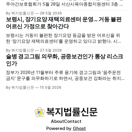
주야간보호협회가 5월 28일 서산시육아종합지원센터 3층 공
연장에서 창립총회 및 발대식을 개최하고 공식 출범했다. 이날
By 복지법률신문
28 5월 2026
행사에는 서산시 관내 주·야간보호기관 관계자와 종사자, 유관
보령시, 장기요양 재택의료센터 운영... 거동 불편
기관 내빈 등 약 100여명이 참석했으며, 서산시청 관계자, 서
어르신 가정으로 찾아간다
산시노인복지시설협회, 서산시재가복지협회, 서산시사회복지
사협회 등 지역 노인복지 관련 기관 관계자들이 함께해 협회
보령시는 거동이 불편한 장기요양 등급을 받은 어르신을 위
출범을 축하했다. 서산시노인주야간보호협회는 서산시 소재
한 ‘장기요양 재택의료센터’를 운영하고 있다고 밝혔다. 시
는 지난 3월 대천중앙병원, 천진한의원과 운영협약을 체결하
By 복지법률신문
27 5월 2026
고 본격적인 서비스 제공에 나서고 있다. 재택의료센터
술병 경고그림 의무화, 공중보건인가 통상 리스크
는 (한)의사가 거동 불편으로 의료기관 이용이 어렵다고 판단
인가
한 장기요양 등급자를 대상으로, (한)의사·간호사·사회복지사
로 구성된 다학제 팀이 직접 가정을 방문해 건강관리서비스
정부가 2026년 11월부터 주류 용기에 경고그림과 ‘음주운전
를 제공하는
금지’ 문구를 의무화하기로 하면서, 공중보건 강화라는 취지와
별개로 산업·통상 측면의 파장이 주목되고 있다. 특히 이번 제
By 복지법률신문
15 5월 2026
도는 국제 통상 규범, 영세업체 부담, 소비자 선택권 등 다양한
쟁점을 동시에 내포하고 있어 균형 잡힌 접근이 필요하다는 지
적이 나온다. 우선, 국제 통상 마찰 가능성이 주요 변수로
About
Contact
Powered by
Ghost