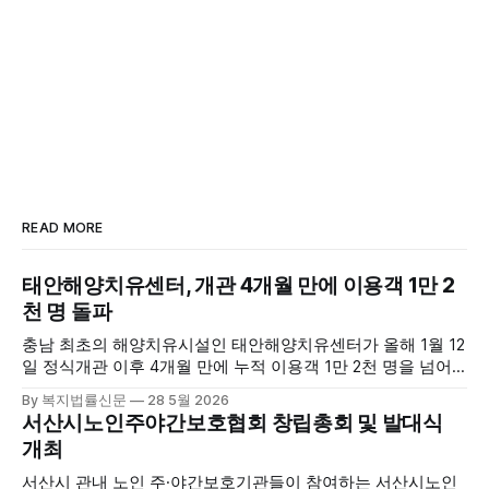
READ MORE
태안해양치유센터, 개관 4개월 만에 이용객 1만 2
천 명 돌파
충남 최초의 해양치유시설인 태안해양치유센터가 올해 1월 12
일 정식개관 이후 4개월 만에 누적 이용객 1만 2천 명을 넘어
섰다. 군에 따르면, 태안해양치유센터는 태안만의 독보적인 해
By 복지법률신문
28 5월 2026
양자원을 활용한 맞춤형 프로그램과 차별화된 웰니스 콘텐츠
서산시노인주야간보호협회 창립총회 및 발대식
를 선보이며 관광객과 군민의 발길을 끌고 있다. 센터는 염지
개최
하수, 피트 등 태안의 청정 해양자원을 활용해 몸과 마음의 회
복을 돕는 다양한 프로그램을 운영하고
서산시 관내 노인 주·야간보호기관들이 참여하는 서산시노인