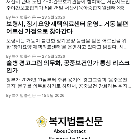
서산시 관내 노인 주·야간보호기관들이 참여하는 서산시노인
주야간보호협회가 5월 28일 서산시육아종합지원센터 3층 공
연장에서 창립총회 및 발대식을 개최하고 공식 출범했다. 이날
By 복지법률신문
28 5월 2026
행사에는 서산시 관내 주·야간보호기관 관계자와 종사자, 유관
보령시, 장기요양 재택의료센터 운영... 거동 불편
기관 내빈 등 약 100여명이 참석했으며, 서산시청 관계자, 서
어르신 가정으로 찾아간다
산시노인복지시설협회, 서산시재가복지협회, 서산시사회복지
사협회 등 지역 노인복지 관련 기관 관계자들이 함께해 협회
보령시는 거동이 불편한 장기요양 등급을 받은 어르신을 위
출범을 축하했다. 서산시노인주야간보호협회는 서산시 소재
한 ‘장기요양 재택의료센터’를 운영하고 있다고 밝혔다. 시
는 지난 3월 대천중앙병원, 천진한의원과 운영협약을 체결하
By 복지법률신문
27 5월 2026
고 본격적인 서비스 제공에 나서고 있다. 재택의료센터
술병 경고그림 의무화, 공중보건인가 통상 리스크
는 (한)의사가 거동 불편으로 의료기관 이용이 어렵다고 판단
인가
한 장기요양 등급자를 대상으로, (한)의사·간호사·사회복지사
로 구성된 다학제 팀이 직접 가정을 방문해 건강관리서비스
정부가 2026년 11월부터 주류 용기에 경고그림과 ‘음주운전
를 제공하는
금지’ 문구를 의무화하기로 하면서, 공중보건 강화라는 취지와
별개로 산업·통상 측면의 파장이 주목되고 있다. 특히 이번 제
By 복지법률신문
15 5월 2026
도는 국제 통상 규범, 영세업체 부담, 소비자 선택권 등 다양한
쟁점을 동시에 내포하고 있어 균형 잡힌 접근이 필요하다는 지
적이 나온다. 우선, 국제 통상 마찰 가능성이 주요 변수로
About
Contact
Powered by
Ghost