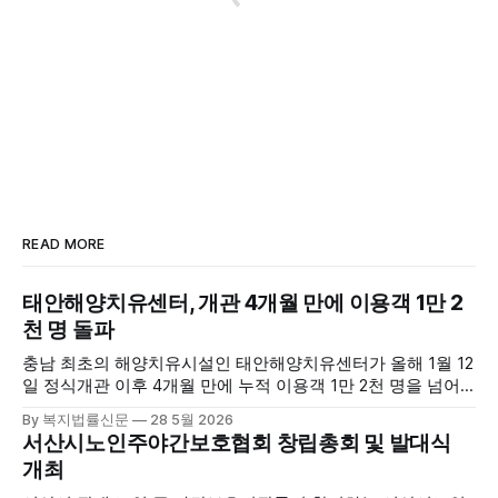
READ MORE
태안해양치유센터, 개관 4개월 만에 이용객 1만 2
천 명 돌파
충남 최초의 해양치유시설인 태안해양치유센터가 올해 1월 12
일 정식개관 이후 4개월 만에 누적 이용객 1만 2천 명을 넘어
섰다. 군에 따르면, 태안해양치유센터는 태안만의 독보적인 해
By 복지법률신문
28 5월 2026
양자원을 활용한 맞춤형 프로그램과 차별화된 웰니스 콘텐츠
서산시노인주야간보호협회 창립총회 및 발대식
를 선보이며 관광객과 군민의 발길을 끌고 있다. 센터는 염지
개최
하수, 피트 등 태안의 청정 해양자원을 활용해 몸과 마음의 회
복을 돕는 다양한 프로그램을 운영하고