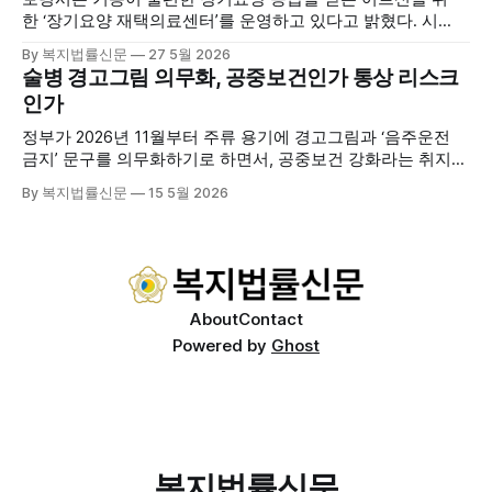
출범을 축하했다. 서산시노인주야간보호협회는 서산시 소재
한 ‘장기요양 재택의료센터’를 운영하고 있다고 밝혔다. 시
는 지난 3월 대천중앙병원, 천진한의원과 운영협약을 체결하
By 복지법률신문
27 5월 2026
고 본격적인 서비스 제공에 나서고 있다. 재택의료센터
술병 경고그림 의무화, 공중보건인가 통상 리스크
는 (한)의사가 거동 불편으로 의료기관 이용이 어렵다고 판단
인가
한 장기요양 등급자를 대상으로, (한)의사·간호사·사회복지사
로 구성된 다학제 팀이 직접 가정을 방문해 건강관리서비스
정부가 2026년 11월부터 주류 용기에 경고그림과 ‘음주운전
를 제공하는
금지’ 문구를 의무화하기로 하면서, 공중보건 강화라는 취지와
별개로 산업·통상 측면의 파장이 주목되고 있다. 특히 이번 제
By 복지법률신문
15 5월 2026
도는 국제 통상 규범, 영세업체 부담, 소비자 선택권 등 다양한
쟁점을 동시에 내포하고 있어 균형 잡힌 접근이 필요하다는 지
적이 나온다. 우선, 국제 통상 마찰 가능성이 주요 변수로
About
Contact
Powered by
Ghost
복지법률신문