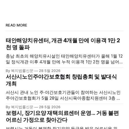
READ MORE
태안해양치유센터, 개관 4개월 만에 이용객 1만 2
천 명 돌파
충남 최초의 해양치유시설인 태안해양치유센터가 올해 1월 12
일 정식개관 이후 4개월 만에 누적 이용객 1만 2천 명을 넘어
섰다. 군에 따르면, 태안해양치유센터는 태안만의 독보적인 해
By 복지법률신문
28 5월 2026
양자원을 활용한 맞춤형 프로그램과 차별화된 웰니스 콘텐츠
서산시노인주야간보호협회 창립총회 및 발대식
를 선보이며 관광객과 군민의 발길을 끌고 있다. 센터는 염지
개최
하수, 피트 등 태안의 청정 해양자원을 활용해 몸과 마음의 회
복을 돕는 다양한 프로그램을 운영하고
서산시 관내 노인 주·야간보호기관들이 참여하는 서산시노인
주야간보호협회가 5월 28일 서산시육아종합지원센터 3층 공
연장에서 창립총회 및 발대식을 개최하고 공식 출범했다. 이날
By 복지법률신문
28 5월 2026
행사에는 서산시 관내 주·야간보호기관 관계자와 종사자, 유관
보령시, 장기요양 재택의료센터 운영... 거동 불편
기관 내빈 등 약 100여명이 참석했으며, 서산시청 관계자, 서
어르신 가정으로 찾아간다
산시노인복지시설협회, 서산시재가복지협회, 서산시사회복지
사협회 등 지역 노인복지 관련 기관 관계자들이 함께해 협회
보령시는 거동이 불편한 장기요양 등급을 받은 어르신을 위