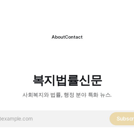
는 (한)의사가 거동 불편으로 
복지협회, 서산시사회복지사
용이 어렵다고 판단한 장기요
역 노인복지 관련 기관 관계자
를 대상으로, (한)의사·간호사
협회 출범을 축하했다. 서산
로 구성된 다학제 팀이 직접 
간보호협회는 서산시 소재
해 건강관리서비스를 제공하는
About
Contact
복지법률신문
사회복지와 법률, 행정 분야 특화 뉴스.
Subscr