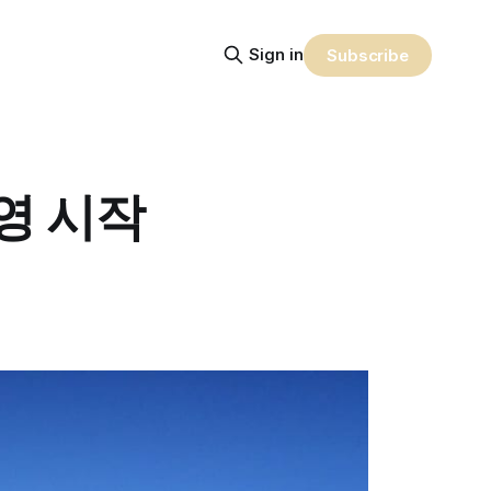
Sign in
Subscribe
영 시작