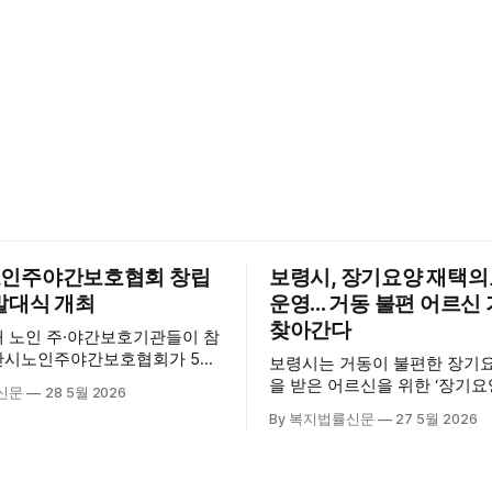
인주야간보호협회 창립
보령시, 장기요양 재택
발대식 개최
운영... 거동 불편 어르
찾아간다
내 노인 주·야간보호기관들이 참
산시노인주야간보호협회가 5월
보령시는 거동이 불편한 장기
산시육아종합지원센터 3층 공연
을 받은 어르신을 위한 ‘장기
신문
28 5월 2026
립총회 및 발대식을 개최하고 공
료센터’를 운영하고 있다고 밝혔
By 복지법률신문
27 5월 2026
시 관내
는 지난 3월 대천중앙병원, 
호기관 관계자와 종사자, 유관기
과 운영협약을 체결하고 본격
 약 100여명이 참석했으며, 서
스 제공에 나서고 있다. 재택의료센터
계자, 서산시노인복지시설협회,