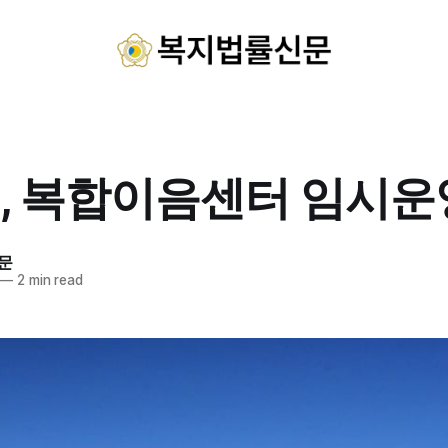
, 복합이음센터 임시운
문
—
2 min read