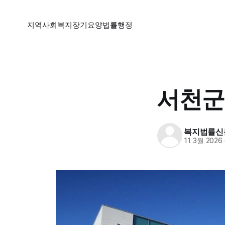
지역
사회복지
장기요양
법률
행정
서천군
복지법률신
11 3월 2026