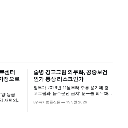
의료센터
술병 경고그림 의무화, 공중보건
신 가정으로
인가 통상 리스크인가
정부가 2026년 11월부터 주류 용기에 경
고그림과 ‘음주운전 금지’ 문구를 의무화하
요양 등급
기로 하면서, 공중보건 강화라는 취지와
요양 재택의
By 복지법률신문
15 5월 2026
별개로 산업·통상 측면의 파장이 주목되고
다. 시
있다. 특히 이번 제도는 국제 통상 규범, 영
천진한의원
세업체 부담, 소비자 선택권 등 다양한 쟁
적인 서비
점을 동시에 내포하고 있어 균형 잡힌 접
근이 필요하다는 지적이 나온다. 우선, 국