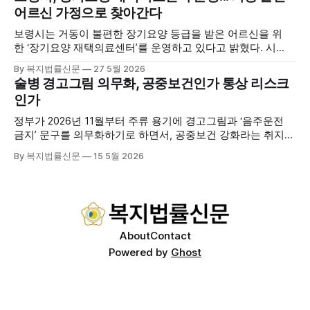
기관 내빈 등 약 100여명이 참석했으며, 서산시청 관계자, 서
어르신 가정으로 찾아간다
산시노인복지시설협회, 서산시재가복지협회, 서산시사회복지
사협회 등 지역 노인복지 관련 기관 관계자들이 함께해 협회
보령시는 거동이 불편한 장기요양 등급을 받은 어르신을 위
출범을 축하했다. 서산시노인주야간보호협회는 서산시 소재
한 ‘장기요양 재택의료센터’를 운영하고 있다고 밝혔다. 시
는 지난 3월 대천중앙병원, 천진한의원과 운영협약을 체결하
By 복지법률신문
27 5월 2026
고 본격적인 서비스 제공에 나서고 있다. 재택의료센터
술병 경고그림 의무화, 공중보건인가 통상 리스크
는 (한)의사가 거동 불편으로 의료기관 이용이 어렵다고 판단
인가
한 장기요양 등급자를 대상으로, (한)의사·간호사·사회복지사
로 구성된 다학제 팀이 직접 가정을 방문해 건강관리서비스
정부가 2026년 11월부터 주류 용기에 경고그림과 ‘음주운전
를 제공하는
금지’ 문구를 의무화하기로 하면서, 공중보건 강화라는 취지와
별개로 산업·통상 측면의 파장이 주목되고 있다. 특히 이번 제
By 복지법률신문
15 5월 2026
도는 국제 통상 규범, 영세업체 부담, 소비자 선택권 등 다양한
쟁점을 동시에 내포하고 있어 균형 잡힌 접근이 필요하다는 지
적이 나온다. 우선, 국제 통상 마찰 가능성이 주요 변수로
About
Contact
Powered by
Ghost