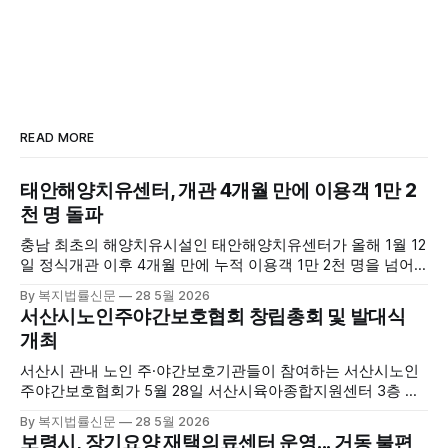
READ MORE
태안해양치유센터, 개관 4개월 만에 이용객 1만 2
천 명 돌파
충남 최초의 해양치유시설인 태안해양치유센터가 올해 1월 12
일 정식개관 이후 4개월 만에 누적 이용객 1만 2천 명을 넘어
섰다. 군에 따르면, 태안해양치유센터는 태안만의 독보적인 해
By 복지법률신문
28 5월 2026
양자원을 활용한 맞춤형 프로그램과 차별화된 웰니스 콘텐츠
서산시노인주야간보호협회 창립총회 및 발대식
를 선보이며 관광객과 군민의 발길을 끌고 있다. 센터는 염지
개최
하수, 피트 등 태안의 청정 해양자원을 활용해 몸과 마음의 회
복을 돕는 다양한 프로그램을 운영하고
서산시 관내 노인 주·야간보호기관들이 참여하는 서산시노인
주야간보호협회가 5월 28일 서산시육아종합지원센터 3층 공
연장에서 창립총회 및 발대식을 개최하고 공식 출범했다. 이날
By 복지법률신문
28 5월 2026
행사에는 서산시 관내 주·야간보호기관 관계자와 종사자, 유관
보령시, 장기요양 재택의료센터 운영... 거동 불편