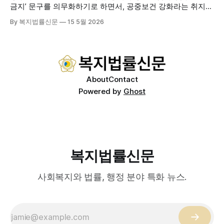
를 제공하는
금지’ 문구를 의무화하기로 하면서, 공중보건 강화라는 취지와
별개로 산업·통상 측면의 파장이 주목되고 있다. 특히 이번 제
By 복지법률신문
15 5월 2026
도는 국제 통상 규범, 영세업체 부담, 소비자 선택권 등 다양한
쟁점을 동시에 내포하고 있어 균형 잡힌 접근이 필요하다는 지
적이 나온다. 우선, 국제 통상 마찰 가능성이 주요 변수로
About
Contact
Powered by
Ghost
복지법률신문
사회복지와 법률, 행정 분야 특화 뉴스.