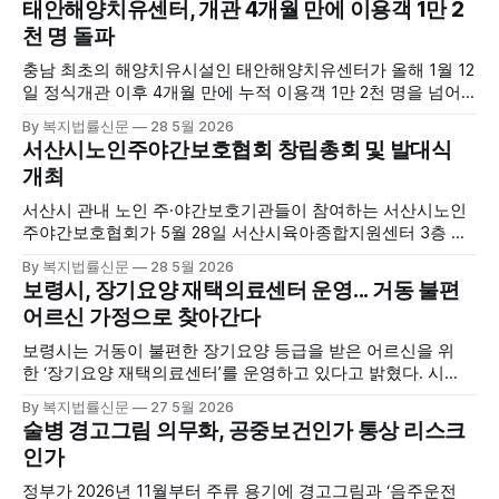
태안해양치유센터, 개관 4개월 만에 이용객 1만 2
천 명 돌파
충남 최초의 해양치유시설인 태안해양치유센터가 올해 1월 12
일 정식개관 이후 4개월 만에 누적 이용객 1만 2천 명을 넘어
섰다. 군에 따르면, 태안해양치유센터는 태안만의 독보적인 해
By 복지법률신문
28 5월 2026
양자원을 활용한 맞춤형 프로그램과 차별화된 웰니스 콘텐츠
서산시노인주야간보호협회 창립총회 및 발대식
를 선보이며 관광객과 군민의 발길을 끌고 있다. 센터는 염지
개최
하수, 피트 등 태안의 청정 해양자원을 활용해 몸과 마음의 회
복을 돕는 다양한 프로그램을 운영하고
서산시 관내 노인 주·야간보호기관들이 참여하는 서산시노인
주야간보호협회가 5월 28일 서산시육아종합지원센터 3층 공
연장에서 창립총회 및 발대식을 개최하고 공식 출범했다. 이날
By 복지법률신문
28 5월 2026
행사에는 서산시 관내 주·야간보호기관 관계자와 종사자, 유관
보령시, 장기요양 재택의료센터 운영... 거동 불편
기관 내빈 등 약 100여명이 참석했으며, 서산시청 관계자, 서
어르신 가정으로 찾아간다
산시노인복지시설협회, 서산시재가복지협회, 서산시사회복지
사협회 등 지역 노인복지 관련 기관 관계자들이 함께해 협회
보령시는 거동이 불편한 장기요양 등급을 받은 어르신을 위
출범을 축하했다. 서산시노인주야간보호협회는 서산시 소재
한 ‘장기요양 재택의료센터’를 운영하고 있다고 밝혔다. 시
는 지난 3월 대천중앙병원, 천진한의원과 운영협약을 체결하
By 복지법률신문
27 5월 2026
고 본격적인 서비스 제공에 나서고 있다. 재택의료센터
술병 경고그림 의무화, 공중보건인가 통상 리스크
는 (한)의사가 거동 불편으로 의료기관 이용이 어렵다고 판단
인가
한 장기요양 등급자를 대상으로, (한)의사·간호사·사회복지사
로 구성된 다학제 팀이 직접 가정을 방문해 건강관리서비스
정부가 2026년 11월부터 주류 용기에 경고그림과 ‘음주운전