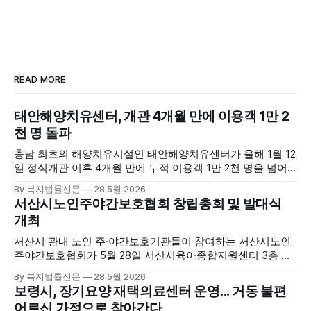
READ MORE
태안해양치유센터, 개관 4개월 만에 이용객 1만 2
천 명 돌파
충남 최초의 해양치유시설인 태안해양치유센터가 올해 1월 12
일 정식개관 이후 4개월 만에 누적 이용객 1만 2천 명을 넘어
섰다. 군에 따르면, 태안해양치유센터는 태안만의 독보적인 해
By 복지법률신문
28 5월 2026
양자원을 활용한 맞춤형 프로그램과 차별화된 웰니스 콘텐츠
서산시노인주야간보호협회 창립총회 및 발대식
를 선보이며 관광객과 군민의 발길을 끌고 있다. 센터는 염지
개최
하수, 피트 등 태안의 청정 해양자원을 활용해 몸과 마음의 회
복을 돕는 다양한 프로그램을 운영하고
서산시 관내 노인 주·야간보호기관들이 참여하는 서산시노인
주야간보호협회가 5월 28일 서산시육아종합지원센터 3층 공
연장에서 창립총회 및 발대식을 개최하고 공식 출범했다. 이날
By 복지법률신문
28 5월 2026
행사에는 서산시 관내 주·야간보호기관 관계자와 종사자, 유관
보령시, 장기요양 재택의료센터 운영... 거동 불편
기관 내빈 등 약 100여명이 참석했으며, 서산시청 관계자, 서
어르신 가정으로 찾아간다
산시노인복지시설협회, 서산시재가복지협회, 서산시사회복지