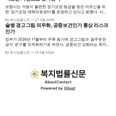
사협회 등 지역 노인복지 관련 기관 관계자들이 함께해 협회
보령시는 거동이 불편한 장기요양 등급을 받은 어르신을 위
출범을 축하했다. 서산시노인주야간보호협회는 서산시 소재
한 ‘장기요양 재택의료센터’를 운영하고 있다고 밝혔다. 시
는 지난 3월 대천중앙병원, 천진한의원과 운영협약을 체결하
By 복지법률신문
27 5월 2026
고 본격적인 서비스 제공에 나서고 있다. 재택의료센터
술병 경고그림 의무화, 공중보건인가 통상 리스크
는 (한)의사가 거동 불편으로 의료기관 이용이 어렵다고 판단
인가
한 장기요양 등급자를 대상으로, (한)의사·간호사·사회복지사
로 구성된 다학제 팀이 직접 가정을 방문해 건강관리서비스
정부가 2026년 11월부터 주류 용기에 경고그림과 ‘음주운전
를 제공하는
금지’ 문구를 의무화하기로 하면서, 공중보건 강화라는 취지와
별개로 산업·통상 측면의 파장이 주목되고 있다. 특히 이번 제
By 복지법률신문
15 5월 2026
도는 국제 통상 규범, 영세업체 부담, 소비자 선택권 등 다양한
쟁점을 동시에 내포하고 있어 균형 잡힌 접근이 필요하다는 지
적이 나온다. 우선, 국제 통상 마찰 가능성이 주요 변수로
About
Contact
Powered by
Ghost