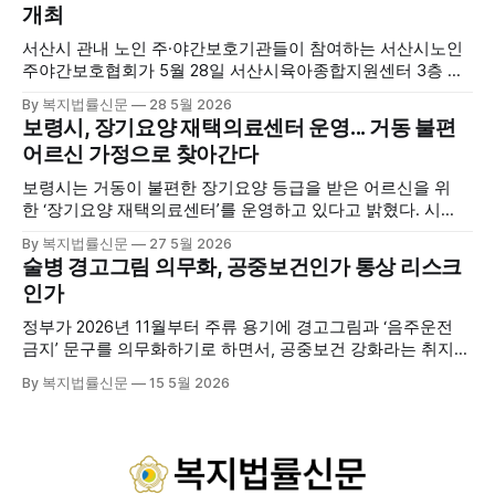
개최
하수, 피트 등 태안의 청정 해양자원을 활용해 몸과 마음의 회
복을 돕는 다양한 프로그램을 운영하고
서산시 관내 노인 주·야간보호기관들이 참여하는 서산시노인
주야간보호협회가 5월 28일 서산시육아종합지원센터 3층 공
연장에서 창립총회 및 발대식을 개최하고 공식 출범했다. 이날
By 복지법률신문
28 5월 2026
행사에는 서산시 관내 주·야간보호기관 관계자와 종사자, 유관
보령시, 장기요양 재택의료센터 운영... 거동 불편
기관 내빈 등 약 100여명이 참석했으며, 서산시청 관계자, 서
어르신 가정으로 찾아간다
산시노인복지시설협회, 서산시재가복지협회, 서산시사회복지
사협회 등 지역 노인복지 관련 기관 관계자들이 함께해 협회
보령시는 거동이 불편한 장기요양 등급을 받은 어르신을 위
출범을 축하했다. 서산시노인주야간보호협회는 서산시 소재
한 ‘장기요양 재택의료센터’를 운영하고 있다고 밝혔다. 시
는 지난 3월 대천중앙병원, 천진한의원과 운영협약을 체결하
By 복지법률신문
27 5월 2026
고 본격적인 서비스 제공에 나서고 있다. 재택의료센터
술병 경고그림 의무화, 공중보건인가 통상 리스크
는 (한)의사가 거동 불편으로 의료기관 이용이 어렵다고 판단
인가
한 장기요양 등급자를 대상으로, (한)의사·간호사·사회복지사
로 구성된 다학제 팀이 직접 가정을 방문해 건강관리서비스
정부가 2026년 11월부터 주류 용기에 경고그림과 ‘음주운전
를 제공하는
금지’ 문구를 의무화하기로 하면서, 공중보건 강화라는 취지와
별개로 산업·통상 측면의 파장이 주목되고 있다. 특히 이번 제
By 복지법률신문
15 5월 2026
도는 국제 통상 규범, 영세업체 부담, 소비자 선택권 등 다양한
쟁점을 동시에 내포하고 있어 균형 잡힌 접근이 필요하다는 지
적이 나온다. 우선, 국제 통상 마찰 가능성이 주요 변수로