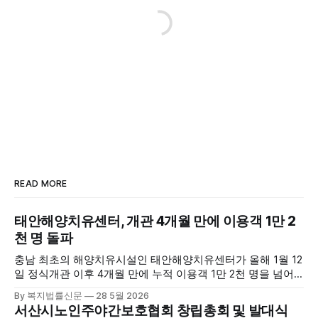
READ MORE
태안해양치유센터, 개관 4개월 만에 이용객 1만 2
천 명 돌파
충남 최초의 해양치유시설인 태안해양치유센터가 올해 1월 12
일 정식개관 이후 4개월 만에 누적 이용객 1만 2천 명을 넘어
섰다. 군에 따르면, 태안해양치유센터는 태안만의 독보적인 해
By 복지법률신문
28 5월 2026
양자원을 활용한 맞춤형 프로그램과 차별화된 웰니스 콘텐츠
서산시노인주야간보호협회 창립총회 및 발대식
를 선보이며 관광객과 군민의 발길을 끌고 있다. 센터는 염지