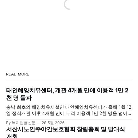
READ MORE
태안해양치유센터, 개관 4개월 만에 이용객 1만 2
천 명 돌파
충남 최초의 해양치유시설인 태안해양치유센터가 올해 1월 12
일 정식개관 이후 4개월 만에 누적 이용객 1만 2천 명을 넘어
섰다. 군에 따르면, 태안해양치유센터는 태안만의 독보적인 해
By 복지법률신문
28 5월 2026
양자원을 활용한 맞춤형 프로그램과 차별화된 웰니스 콘텐츠
서산시노인주야간보호협회 창립총회 및 발대식
를 선보이며 관광객과 군민의 발길을 끌고 있다. 센터는 염지
개최
하수, 피트 등 태안의 청정 해양자원을 활용해 몸과 마음의 회