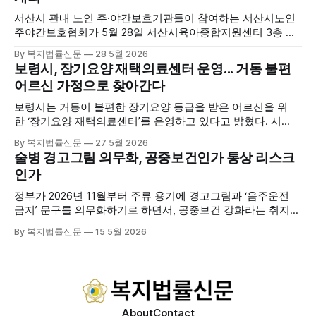
복을 돕는 다양한 프로그램을 운영하고
서산시 관내 노인 주·야간보호기관들이 참여하는 서산시노인
주야간보호협회가 5월 28일 서산시육아종합지원센터 3층 공
연장에서 창립총회 및 발대식을 개최하고 공식 출범했다. 이날
By 복지법률신문
28 5월 2026
행사에는 서산시 관내 주·야간보호기관 관계자와 종사자, 유관
보령시, 장기요양 재택의료센터 운영... 거동 불편
기관 내빈 등 약 100여명이 참석했으며, 서산시청 관계자, 서
어르신 가정으로 찾아간다
산시노인복지시설협회, 서산시재가복지협회, 서산시사회복지
사협회 등 지역 노인복지 관련 기관 관계자들이 함께해 협회
보령시는 거동이 불편한 장기요양 등급을 받은 어르신을 위
출범을 축하했다. 서산시노인주야간보호협회는 서산시 소재
한 ‘장기요양 재택의료센터’를 운영하고 있다고 밝혔다. 시
는 지난 3월 대천중앙병원, 천진한의원과 운영협약을 체결하
By 복지법률신문
27 5월 2026
고 본격적인 서비스 제공에 나서고 있다. 재택의료센터
술병 경고그림 의무화, 공중보건인가 통상 리스크
는 (한)의사가 거동 불편으로 의료기관 이용이 어렵다고 판단
인가
한 장기요양 등급자를 대상으로, (한)의사·간호사·사회복지사
로 구성된 다학제 팀이 직접 가정을 방문해 건강관리서비스
정부가 2026년 11월부터 주류 용기에 경고그림과 ‘음주운전
를 제공하는
금지’ 문구를 의무화하기로 하면서, 공중보건 강화라는 취지와
별개로 산업·통상 측면의 파장이 주목되고 있다. 특히 이번 제
By 복지법률신문
15 5월 2026
도는 국제 통상 규범, 영세업체 부담, 소비자 선택권 등 다양한
쟁점을 동시에 내포하고 있어 균형 잡힌 접근이 필요하다는 지
적이 나온다. 우선, 국제 통상 마찰 가능성이 주요 변수로
About
Contact