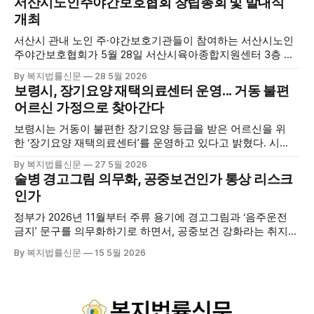
서산시노인주야간보호협회 창립총회 및 발대식
를 선보이며 관광객과 군민의 발길을 끌고 있다. 센터는 염지
개최
하수, 피트 등 태안의 청정 해양자원을 활용해 몸과 마음의 회
복을 돕는 다양한 프로그램을 운영하고
서산시 관내 노인 주·야간보호기관들이 참여하는 서산시노인
주야간보호협회가 5월 28일 서산시육아종합지원센터 3층 공
연장에서 창립총회 및 발대식을 개최하고 공식 출범했다. 이날
By 복지법률신문
28 5월 2026
행사에는 서산시 관내 주·야간보호기관 관계자와 종사자, 유관
보령시, 장기요양 재택의료센터 운영... 거동 불편
기관 내빈 등 약 100여명이 참석했으며, 서산시청 관계자, 서
어르신 가정으로 찾아간다
산시노인복지시설협회, 서산시재가복지협회, 서산시사회복지
사협회 등 지역 노인복지 관련 기관 관계자들이 함께해 협회
보령시는 거동이 불편한 장기요양 등급을 받은 어르신을 위
출범을 축하했다. 서산시노인주야간보호협회는 서산시 소재
한 ‘장기요양 재택의료센터’를 운영하고 있다고 밝혔다. 시
는 지난 3월 대천중앙병원, 천진한의원과 운영협약을 체결하
By 복지법률신문
27 5월 2026
고 본격적인 서비스 제공에 나서고 있다. 재택의료센터
술병 경고그림 의무화, 공중보건인가 통상 리스크
는 (한)의사가 거동 불편으로 의료기관 이용이 어렵다고 판단
인가
한 장기요양 등급자를 대상으로, (한)의사·간호사·사회복지사
로 구성된 다학제 팀이 직접 가정을 방문해 건강관리서비스
정부가 2026년 11월부터 주류 용기에 경고그림과 ‘음주운전
를 제공하는
금지’ 문구를 의무화하기로 하면서, 공중보건 강화라는 취지와
별개로 산업·통상 측면의 파장이 주목되고 있다. 특히 이번 제
By 복지법률신문
15 5월 2026
도는 국제 통상 규범, 영세업체 부담, 소비자 선택권 등 다양한
쟁점을 동시에 내포하고 있어 균형 잡힌 접근이 필요하다는 지
적이 나온다. 우선, 국제 통상 마찰 가능성이 주요 변수로