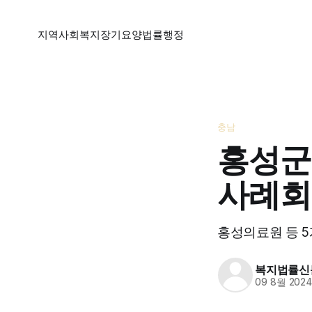
지역
사회복지
장기요양
법률
행정
충남
홍성군
사례회
홍성의료원 등 
복지법률신
09 8월 202