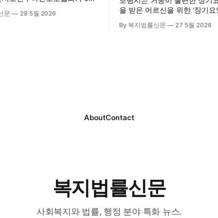
보령시는 거동이 불편한 장기
산시육아종합지원센터 3층 공연
을 받은 어르신을 위한 ‘장기
신문
28 5월 2026
립총회 및 발대식을 개최하고 공
료센터’를 운영하고 있다고 밝혔
By 복지법률신문
27 5월 2026
시 관내
는 지난 3월 대천중앙병원, 
호기관 관계자와 종사자, 유관기
과 운영협약을 체결하고 본격
 약 100여명이 참석했으며, 서
스 제공에 나서고 있다. 재택의료센터
계자, 서산시노인복지시설협회,
는 (한)의사가 거동 불편으로 
복지협회, 서산시사회복지사
용이 어렵다고 판단한 장기요
역 노인복지 관련 기관 관계자
를 대상으로, (한)의사·간호사
협회 출범을 축하했다. 서산
로 구성된 다학제 팀이 직접 
간보호협회는 서산시 소재
해 건강관리서비스를 제공하는
About
Contact
복지법률신문
사회복지와 법률, 행정 분야 특화 뉴스.