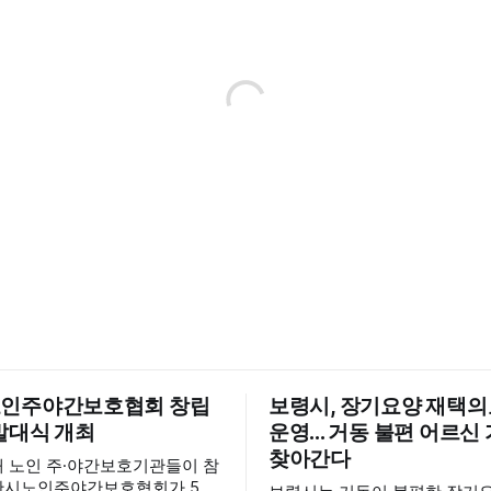
인주야간보호협회 창립
보령시, 장기요양 재택
발대식 개최
운영... 거동 불편 어르
찾아간다
내 노인 주·야간보호기관들이 참
산시노인주야간보호협회가 5월