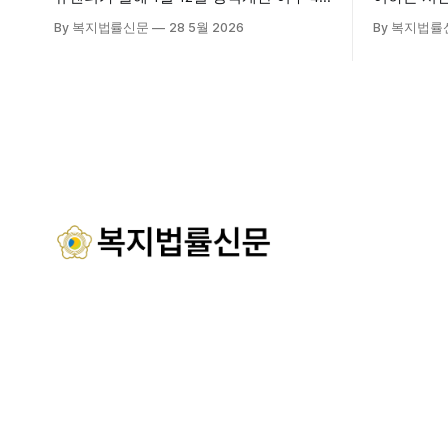
개월 만에 누적 이용객 1만 2천 명을 넘어
28일 서
By 복지법률신문
28 5월 2026
By 복지법률
섰다. 군에 따르면, 태안해양치유센터는
장에서 창
태안만의 독보적인 해양자원을 활용한 맞
식 출범했다. 이날 행사에는 서산
춤형 프로그램과 차별화된 웰니스 콘텐츠
주·야간보
를 선보이며 관광객과 군민의 발길을 끌고
관 내빈 등
있다. 센터는 염지하수, 피트 등 태안의 청
산시청 관
정 해양자원을 활용해 몸과 마음의 회복을
서산시재가
돕는 다양한 프로그램을 운영하고
협회 등 지
들이 함께해 
시노인주야