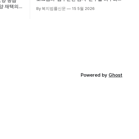
요양 등급
기로 하면서, 공중보건 강화라는 취지와
요양 재택의
By 복지법률신문
15 5월 2026
별개로 산업·통상 측면의 파장이 주목되고
다. 시
있다. 특히 이번 제도는 국제 통상 규범, 영
천진한의원
세업체 부담, 소비자 선택권 등 다양한 쟁
적인 서비
점을 동시에 내포하고 있어 균형 잡힌 접
근이 필요하다는 지적이 나온다. 우선, 국
의료기관 이
제 통상 마찰 가능성이 주요 변수로
양 등급자
·사회복지사
가정을 방문
Powered by
Ghost